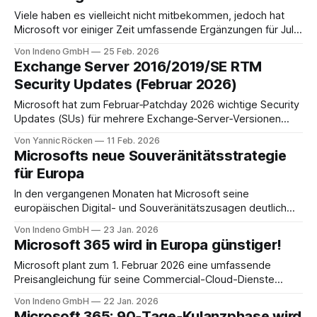
dann erfolgreich
Viele haben es vielleicht nicht mitbekommen, jedoch hat
Microsoft vor einiger Zeit umfassende Ergänzungen für Juli
2026 in ihren "Packagings", also den Lizenzpaketen rund um
Von Indeno GmbH
25 Feb. 2026
Microsoft 365, angekündigt. So erhält beispielsweise das
Exchange Server 2016/2019/SE RTM
beliebte Microsoft 365 Business Premium statt 50 GB nun
Security Updates (Februar 2026)
100 GB Speicherplatz für das Exchange-Online-
Microsoft hat zum Februar‑Patchday 2026 wichtige Security
Updates (SUs) für mehrere Exchange‑Server‑Versionen
veröffentlicht. Die Aktualisierungen beheben u. a. die neu
Von Yannic Röcken
11 Feb. 2026
gemeldete Spoofing‑Schwachstelle CVE‑2026‑21527,
Microsofts neue Souveränitätsstrategie
welche sowohl die Exchange Server Subscription Edition
für Europa
(SE) als auch ältere Versionen (2016/2019) betrifft. Diese
Veröffentlichung ist besonders relevant, da
In den vergangenen Monaten hat Microsoft seine
europäischen Digital- und Souveränitätszusagen deutlich
ausgeweitet. Neben bekannten Themen wie
Von Indeno GmbH
23 Jan. 2026
Datenresidenz, verschärften Zugriffsmodellen und
Microsoft 365 wird in Europa günstiger!
regionalen Betriebsstrukturen enthält die Ankündigung auch
einen Punkt, der in vielen Diskussionen nur am Rande
Microsoft plant zum 1. Februar 2026 eine umfassende
wahrgenommen wird. Die Ablage von Quellcode-Backups in
Preisangleichung für seine Commercial-Cloud-Dienste
einem geschützten Repository in der Schweiz
(Local currency price adjustments for Microsoft’s
Von Indeno GmbH
22 Jan. 2026
Commercial Cloud). Die Änderungen betreffen mehrere
Microsoft 365: 90‑Tage‑Kulanzphase wird