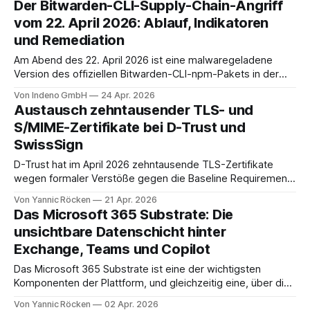
Der Bitwarden-CLI-Supply-Chain-Angriff
konnte. Wer 15.0.4 bereits ausgerollt hat, sollte das Update
vom 22. April 2026: Ablauf, Indikatoren
zeitnah
und Remediation
Am Abend des 22. April 2026 ist eine malwaregeladene
Version des offiziellen Bitwarden-CLI-npm-Pakets in der
Registry aufgetaucht. @bitwarden/
cli@2026.4.0
war
Von Indeno GmbH
24 Apr. 2026
zwischen 17:57 und 19:30 ET, also rund 93 Minuten, auf
Austausch zehntausender TLS- und
npm abrufbar. Bitwarden spricht in der eigenen
S/MIME-Zertifikate bei D-Trust und
Stellungnahme von etwa 334 Installationen
SwissSign
D-Trust hat im April 2026 zehntausende TLS-Zertifikate
wegen formaler Verstöße gegen die Baseline Requirements
ausgetauscht; SwissSign hat einen vergleichbaren S/MIME-
Von Yannic Röcken
21 Apr. 2026
Widerruf zum 22. April 2026 angekündigt.
Das Microsoft 365 Substrate: Die
unsichtbare Datenschicht hinter
Exchange, Teams und Copilot
Das Microsoft 365 Substrate ist eine der wichtigsten
Komponenten der Plattform, und gleichzeitig eine, über die
Microsoft selten redet. Ohne das Substrate wäre Microsoft
Von Yannic Röcken
02 Apr. 2026