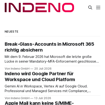
NEUESTE
Break-Glass-Accounts in Microsoft 365
richtig absichern
Mit dem 9. Februar 2026 hat Microsoft die letzte große
Lücke in seiner Mandatory-MFA-Enforcement geschlossen.
Seit diesem Datum muss jeder Admin, der sich am
Von Indeno GmbH
20 Juli 2026
Microsoft 365 Admin Center anmeldet, einen zweiten
Indeno wird Google Partner für
Faktor nachweisen. Für das Entra Admin Center, das Azure-
Workspace und Cloud Platform
Portal und das Intune Admin Center gilt das
Gemini AI in Workspace, Vertex AI auf Google Cloud.
Professional und Managed Services mit Compliance,
Backup und Migration-as-a-Service für Organisationen in
Von Indeno GmbH
13 Juli 2026
DACH.
Apple Mail kann keine S/MIME-