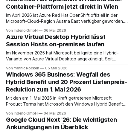
Cool und Cold verschiebt, anhand der tatsächlichen
Container-Plattform jetzt direkt in Wien
Zugriffsmuster und ohne dass dafür Lifecycle-
Management-Policies geschrieben
Im April 2026 ist Azure Red Hat OpenShift offiziell in der
Microsoft-Cloud-Region Austria East verfügbar geworden.
Damit lässt sich eine der ausgereiftesten Enterprise-
Von Indeno GmbH
06 Mai 2026
Container-Plattformen am Markt jetzt direkt aus der
Azure Virtual Desktop Hybrid lässt
österreichischen Azure-Region heraus betreiben, mit lokaler
Session Hosts on-premises laufen
Datenhaltung, drei Verfügbarkeitszonen und einem von
Microsoft und Red Hat
Im November 2025 hat Microsoft bei Ignite eine Hybrid-
Variante von Azure Virtual Desktop angekündigt. Seit
Frühjahr 2026 läuft die Public Preview, im Mai 2026 hat
Von Yannic Röcken
05 Mai 2026
Microsoft den Status auf dem Windows-IT-Pro-Blog noch
Windows 365 Business: Wegfall des
einmal bestätigt. [1][2][3] Hybrid AVD ermöglicht es
Hybrid Benefit und 20 Prozent Listenpreis-
Unternehmen, ihre Workloads auf bestehender
Reduktion zum 1. Mai 2026
Mit den am 1. Mai 2026 in Kraft getretenen Microsoft
Product Terms hat Microsoft den Windows Hybrid Benefit
für Windows 365 Business eingestellt. Im offiziellen
Von Indeno GmbH
04 Mai 2026
Änderungsprotokoll steht das so kurz wie möglich:
Google Cloud Next '26: Die wichtigsten
"Removed terms for W365 with Windows Hybrid Benefit as
Ankündigungen im Überblick
that product has reached end of life"