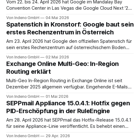
Vom 22. bis 24. April 2026 hat Google im Mandalay Bay
Convention Center in Las Vegas die Google Cloud Next '26
ausgerichtet. Über 32.000 Teilnehmer, drei Keynotes, 25
Von Indeno GmbH
04 Mai 2026
Spotlights und mehr als 700 Breakout-Sessions, am Ende
Spatenstich in Kronstorf: Google baut sein
stehen 260 Produkt- und Ökosystem-Ankündigungen auf
erstes Rechenzentrum in Österreich
der offiziellen Liste, die
Am 23. April 2026 hat Google den offiziellen Spatenstich für
sein erstes Rechenzentrum auf österreichischem Boden
vorgenommen. Standort ist Kronstorf in Oberösterreich.
Von Indeno GmbH
02 Mai 2026
Ausgewählt war das Areal bereits 2008, der Bau startet
Exchange Online Multi-Geo: In-Region
damit knapp 18 Jahre nach dem Grundstückskauf.
Routing erklärt
Anwesend waren unter anderem Google Managing Director
Austria & Switzerland Christine Antlanger-
Multi-Geo In-Region Routing in Exchange Online ist seit
Dezember 2025 allgemein verfügbar. Eingehende E-Mails
landen damit nicht mehr zuerst in der Primary Provisioned
Von Indeno GmbH
01 Mai 2026
Geography des Tenants, sondern direkt in der Region des
SEPPmail Appliance 15.0.4.1: Hotfix gegen
Empfängers, inklusive DNSSEC-fähigem mx.microsoft-
PID-Erschöpfung in der RuleEngine
Endpunkt.
Am 28. April 2026 hat SEPPmail das Hotfix-Release 15.0.4.1
für seine Appliance-Linie veröffentlicht. Es behebt einen
Bug aus dem Patch 15.0.4 vom 24. April, der in
Von Indeno GmbH
29 Apr. 2026
Produktivumgebungen die ganze Appliance einfrieren