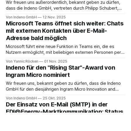
Benutzerfreundlichkeit nachhaltig zu verbessern. Vor
Wir freuen uns außerordentlich, bekannt geben zu dürfen,
diesem Hintergrund vertiefen wir die Zusammenarbeit mit
dass die Indeno GmbH, vertreten durch Philipp Schubert,
Swissbit. Indeno ist ab
beim diesjährigen Ingram Micro ONE mit dem „Trust X
Von Indeno GmbH
12 Nov. 2025
Alliance Spirit Award DACH 2025“ ausgezeichnet wurde! Der
Microsoft Teams öffnet sich weiter: Chats
Preis würdigt Partner, die den besonderen Teamgeist und
mit externen Kontakten über E-Mail-
die Werte der Trust X Alliance verkörpern: Zusammenarbeit,
Adresse bald möglich
Engagement
Microsoft führt eine neue Funktion in Teams ein, die es
Nutzern ermöglicht, mit beliebigen externen Personen per
Chat zu kommunizieren, allein auf Basis einer E-Mail-
Von Yannic Röcken
01 Nov. 2025
Adresse. Selbst wenn der Gesprächspartner kein Teams-
Indeno für den "Rising Star"-Award von
Konto besitzt, kann er über eine E-Mail-Einladung als Gast
Ingram Micro nominiert
am Chat teilnehmen. Diese Neuerung wird
Wir freuen uns, bekannt geben zu dürfen, dass die Indeno
GmbH für den diesjährigen Ingram Micro Innovation and
Solution Summit ’25 im November in der Kategorie "Rising
Von Indeno GmbH
25 Okt. 2025
Star" nominiert wurde! Der "Rising Star" ist Teil des Ingram
Der Einsatz von E-Mail (SMTP) in der
Micro Cloud Star Programs. Die Nominierung spiegelt wider,
EDI@Energy-Marktkommunikation: Status
dass
Quo und Ausblick
Die Digitalisierung der deutschen Energiewirtschaft ruht auf