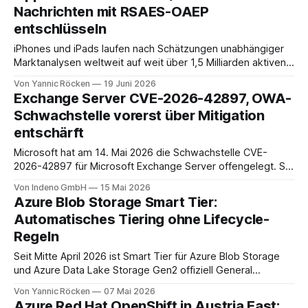
Nachrichten mit RSAES-OAEP
entschlüsseln
iPhones und iPads laufen nach Schätzungen unabhängiger
Marktanalysen weltweit auf weit über 1,5 Milliarden aktiven
Geräten. Nach unserer Einschätzung entfällt davon ein Anteil
Von Yannic Röcken
19 Juni 2026
im Bereich von 25 bis 30 Prozent auf Geschäftsumfelder,
Exchange Server CVE-2026-42897, OWA-
also Smartphones und Tablets, die im beruflichen Kontext
Schwachstelle vorerst über Mitigation
genutzt werden, sei es als reines Diensthandy, als COPE-
entschärft
Microsoft hat am 14. Mai 2026 die Schwachstelle CVE-
2026-42897 für Microsoft Exchange Server offengelegt. Sie
liegt im Outlook-Web-Access-Stack und erlaubt einem
Von Indeno GmbH
15 Mai 2026
unauthentifizierten Angreifer, über eine speziell präparierte
Azure Blob Storage Smart Tier:
E-Mail JavaScript im Browser-Kontext des Empfängers
Automatisches Tiering ohne Lifecycle-
auszuführen. Der CVSS-Basisscore liegt bei 8.1, eingestuft
Regeln
als
Seit Mitte April 2026 ist Smart Tier für Azure Blob Storage
und Azure Data Lake Storage Gen2 offiziell General
Available. Hinter dem Namen steckt ein Plattformdienst, der
Von Yannic Röcken
07 Mai 2026
Objekte automatisch zwischen den Capacity-Tiers Hot,
Azure Red Hat OpenShift in Austria East: