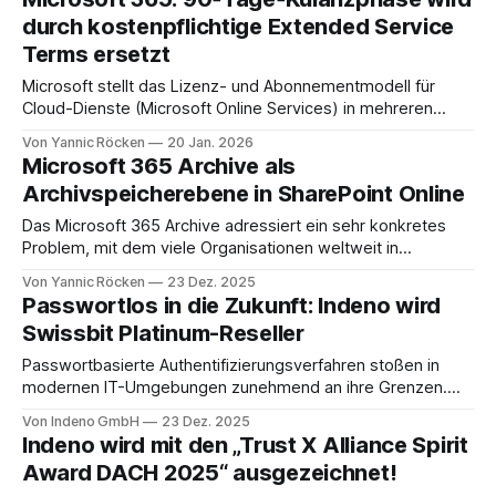
europäische Währungen, darunter Euro, Schweizer Franken
durch kostenpflichtige Extended Service
und skandinavische Kronen. On‑Premises-Produkte bleiben
Terms ersetzt
unverändert, ebenso Azure-Dienste, die unter dem
Microsoft Customer Agreement
Microsoft stellt das Lizenz- und Abonnementmodell für
Cloud-Dienste (Microsoft Online Services) in mehreren
Punkten um. Eine zentrale Änderung betrifft das Ende der
Von Yannic Röcken
20 Jan. 2026
kostenlosen 90‑Tage‑Kulanzphase für abgelaufene
Microsoft 365 Archive als
Subscriptions. An ihre Stelle tritt eine neue, kostenpflichtige
Archivspeicherebene in SharePoint Online
Option die Extended Service Terms (EST). Die Neuerung
betrifft alle Organisationen, die Microsoft‑
Das Microsoft 365 Archive adressiert ein sehr konkretes
Problem, mit dem viele Organisationen weltweit in
SharePoint Online konfrontiert sind. Inhalte, die aus
Von Yannic Röcken
23 Dez. 2025
Governance- oder Nachweispflichten heraus langfristig
Passwortlos in die Zukunft: Indeno wird
aufbewahrt werden müssen, belegen Speicherplatz,
Swissbit Platinum-Reseller
obwohl die Collaboration-Funktionen einer "aktiven" Site
nicht mehr benötigt werden. Anstatt Daten in externe
Passwortbasierte Authentifizierungsverfahren stoßen in
Archive
modernen IT-Umgebungen zunehmend an ihre Grenzen.
Angesichts steigender Bedrohungen durch Phishing,
Von Indeno GmbH
23 Dez. 2025
Credential Stuffing und Identitätsdiebstahl setzen immer
Indeno wird mit den „Trust X Alliance Spirit
mehr Unternehmen auf passwortlose Anmeldeverfahren,
Award DACH 2025“ ausgezeichnet!
um sowohl das Sicherheitsniveau als auch die