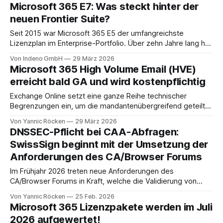
365 das, was es 2011 war: eine lose Sammlung
Microsoft 365 E7: Was steckt hinter der
cloudifizierter On-Premises-Produkte, die kaum
neuen Frontier Suite?
miteinander sprachen. Einheitliche Suche, Information
Protection, eDiscovery, Compliance und seit 2023
Seit 2015 war Microsoft 365 E5 der umfangreichste
Lizenzplan im Enterprise-Portfolio. Über zehn Jahre lang hat
Microsoft in diesem Bereich, abgesehen von Add-ons,
Von Indeno GmbH
29 März 2026
nichts Neues eingeführt. Mit Microsoft 365 E7 kommt am 1.
Microsoft 365 High Volume Email (HVE)
Mai 2026 ein Plan (Introducing Microsoft 365 E7: The
erreicht bald GA und wird kostenpflichtig
Frontier Suite), der nicht einfach ein
Exchange Online setzt eine ganze Reihe technischer
Begrenzungen ein, um die mandantenübergreifend geteilte
Infrastruktur vor Missbrauch und Überlastung zu schützen.
Von Yannic Röcken
29 März 2026
Auf Postfachebene greift das Recipient Rate Limit (RRL),
DNSSEC-Pflicht bei CAA-Abfragen:
das den Versand auf maximal 10.000 Empfänger pro
SwissSign beginnt mit der Umsetzung der
Postfach innerhalb eines rollierenden 24-Stunden-Fensters
Anforderungen des CA/Browser Forums
beschränkt, unabhängig davon, ob es sich
Im Frühjahr 2026 treten neue Anforderungen des
CA/Browser Forums in Kraft, welche die Validierung von
CAA-Einträgen deutlich verschärfen. SwissSign setzt diese
Von Yannic Röcken
25 Feb. 2026
Vorgaben frühzeitig um und aktiviert am 2. März 2026 die
Microsoft 365 Lizenzpakete werden im Juli
verpflichtende DNSSEC-Validierung bei Anfragen zu CAA-
2026 aufgewertet!
und DCV-Daten. Zertifikatsanträge werden somit nur noch