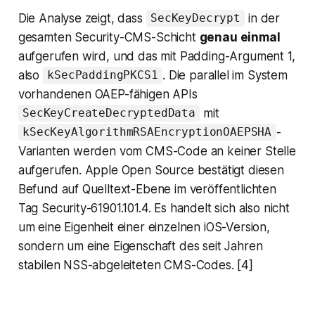
Die Analyse zeigt, dass
in der
SecKeyDecrypt
gesamten Security-CMS-Schicht
genau einmal
aufgerufen wird, und das mit Padding-Argument 1,
also
. Die parallel im System
kSecPaddingPKCS1
vorhandenen OAEP-fähigen APIs
mit
SecKeyCreateDecryptedData
-
kSecKeyAlgorithmRSAEncryptionOAEPSHA
Varianten werden vom CMS-Code an keiner Stelle
aufgerufen. Apple Open Source bestätigt diesen
Befund auf Quelltext-Ebene im veröffentlichten
Tag Security-61901.101.4. Es handelt sich also nicht
um eine Eigenheit einer einzelnen iOS-Version,
sondern um eine Eigenschaft des seit Jahren
stabilen NSS-abgeleiteten CMS-Codes. [4]