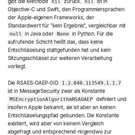
gibt die Methode
zurück.
ist in
nil
nil
Objective-C und Swift, den Programmiersprachen
der Apple-eigenen Frameworks, der
Standardwert für "kein Ergebnis", vergleichbar mit
in Java oder
in Python. Für die
null
None
aufrufende Schicht heißt das, dass keine
Entschlüsselung stattgefunden hat und kein
Sitzungsschlüssel zur weiteren Verarbeitung
vorliegt.
Die RSAES-OAEP-OID
1.2.840.113549.1.1.7
ist in MessageSecurity zwar als Konstante
definiert und
MSEncryptionAlgorithmRSAOAEP
insofern Apple bekannt, sie ist aber an keinen
Entschlüsselungspfad gebunden. Die Konstante
existiert, wird aber von keinem Vergleich
abgefragt und entsprechend nirgendwo zur