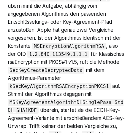
übernimmt die Aufgabe, abhängig vom
angegebenen Algorithmus den passenden
Entschlüsselungs- oder Key-Agreement-Pfad
anzustoßen. Apple hat genau zwei Vergleiche
vorgesehen. Ist der Algorithmus identisch mit der
Konstante
, also
MSEncryptionAlgorithmRSA
der OID
für klassisches
1.2.840.113549.1.1.1
rsaEncryption mit PKCS#1 v1.5, ruft die Methode
mit dem
SecKeyCreateDecryptedData
Algorithmus-Parameter
auf.
kSecKeyAlgorithmRSAEncryptionPKCS1
Stimmt der Algorithmus dagegen mit
MSKeyAgreementAlgorithmDHSinglePass_Std
überein, startet sie die ECDH-Key-
DH_SHA1KDF
Agreement-Variante mit anschließendem AES-Key-
Unwrap. Trifft keiner der beiden Vergleiche zu,