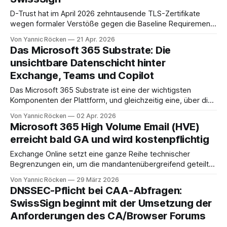
D-Trust hat im April 2026 zehntausende TLS-Zertifikate
wegen formaler Verstöße gegen die Baseline Requirements
ausgetauscht; SwissSign hat einen vergleichbaren S/MIME-
Von Yannic Röcken
21 Apr. 2026
Widerruf zum 22. April 2026 angekündigt.
Das Microsoft 365 Substrate: Die
unsichtbare Datenschicht hinter
Exchange, Teams und Copilot
Das Microsoft 365 Substrate ist eine der wichtigsten
Komponenten der Plattform, und gleichzeitig eine, über die
Microsoft selten redet. Ohne das Substrate wäre Microsoft
Von Yannic Röcken
02 Apr. 2026
365 das, was es 2011 war: eine lose Sammlung
Microsoft 365 High Volume Email (HVE)
cloudifizierter On-Premises-Produkte, die kaum
erreicht bald GA und wird kostenpflichtig
miteinander sprachen. Einheitliche Suche, Information
Protection, eDiscovery, Compliance und seit 2023
Exchange Online setzt eine ganze Reihe technischer
Begrenzungen ein, um die mandantenübergreifend geteilte
Infrastruktur vor Missbrauch und Überlastung zu schützen.
Von Yannic Röcken
29 März 2026
Auf Postfachebene greift das Recipient Rate Limit (RRL),
DNSSEC-Pflicht bei CAA-Abfragen:
das den Versand auf maximal 10.000 Empfänger pro
SwissSign beginnt mit der Umsetzung der
Postfach innerhalb eines rollierenden 24-Stunden-Fensters
Anforderungen des CA/Browser Forums
beschränkt, unabhängig davon, ob es sich