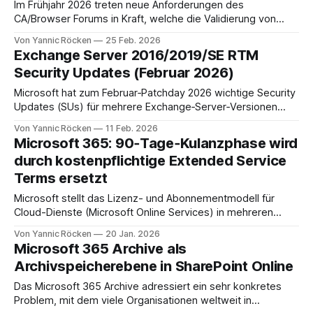
Im Frühjahr 2026 treten neue Anforderungen des
CA/Browser Forums in Kraft, welche die Validierung von
CAA-Einträgen deutlich verschärfen. SwissSign setzt diese
Von Yannic Röcken
25 Feb. 2026
Vorgaben frühzeitig um und aktiviert am 2. März 2026 die
Exchange Server 2016/2019/SE RTM
verpflichtende DNSSEC-Validierung bei Anfragen zu CAA-
Security Updates (Februar 2026)
und DCV-Daten. Zertifikatsanträge werden somit nur noch
dann erfolgreich
Microsoft hat zum Februar‑Patchday 2026 wichtige Security
Updates (SUs) für mehrere Exchange‑Server‑Versionen
veröffentlicht. Die Aktualisierungen beheben u. a. die neu
Von Yannic Röcken
11 Feb. 2026
gemeldete Spoofing‑Schwachstelle CVE‑2026‑21527,
Microsoft 365: 90‑Tage‑Kulanzphase wird
welche sowohl die Exchange Server Subscription Edition
durch kostenpflichtige Extended Service
(SE) als auch ältere Versionen (2016/2019) betrifft. Diese
Terms ersetzt
Veröffentlichung ist besonders relevant, da
Microsoft stellt das Lizenz- und Abonnementmodell für
Cloud-Dienste (Microsoft Online Services) in mehreren
Punkten um. Eine zentrale Änderung betrifft das Ende der
Von Yannic Röcken
20 Jan. 2026
kostenlosen 90‑Tage‑Kulanzphase für abgelaufene
Microsoft 365 Archive als
Subscriptions. An ihre Stelle tritt eine neue, kostenpflichtige
Archivspeicherebene in SharePoint Online
Option die Extended Service Terms (EST). Die Neuerung
betrifft alle Organisationen, die Microsoft‑
Das Microsoft 365 Archive adressiert ein sehr konkretes
Problem, mit dem viele Organisationen weltweit in