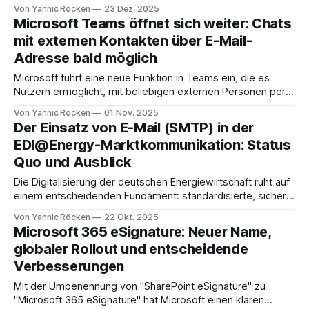
SharePoint Online konfrontiert sind. Inhalte, die aus
Von Yannic Röcken
23 Dez. 2025
Governance- oder Nachweispflichten heraus langfristig
Microsoft Teams öffnet sich weiter: Chats
aufbewahrt werden müssen, belegen Speicherplatz,
mit externen Kontakten über E-Mail-
obwohl die Collaboration-Funktionen einer "aktiven" Site
Adresse bald möglich
nicht mehr benötigt werden. Anstatt Daten in externe
Archive
Microsoft führt eine neue Funktion in Teams ein, die es
Nutzern ermöglicht, mit beliebigen externen Personen per
Chat zu kommunizieren, allein auf Basis einer E-Mail-
Von Yannic Röcken
01 Nov. 2025
Adresse. Selbst wenn der Gesprächspartner kein Teams-
Der Einsatz von E-Mail (SMTP) in der
Konto besitzt, kann er über eine E-Mail-Einladung als Gast
EDI@Energy-Marktkommunikation: Status
am Chat teilnehmen. Diese Neuerung wird
Quo und Ausblick
Die Digitalisierung der deutschen Energiewirtschaft ruht auf
einem entscheidenden Fundament: standardisierte, sichere
und automatisierbare Kommunikationswege zwischen
Von Yannic Röcken
22 Okt. 2025
Marktpartnern. Nur so lassen sich komplexe
Microsoft 365 eSignature: Neuer Name,
Geschäftsprozesse, vom Lieferantenwechsel über
globaler Rollout und entscheidende
Bilanzkreisabrechnungen bis hin zu Redispatch-Prozessen,
Verbesserungen
effizient und rechtssicher abwickeln. Über die Jahre hat sich
dabei eine klare technologische Entwicklung vollzogen. Was
Mit der Umbenennung von "SharePoint eSignature" zu
einst mit
"Microsoft 365 eSignature" hat Microsoft einen klaren