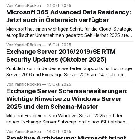
Schritt gemacht: Elektronische Signaturen sind nun nicht
Von Yannic Röcken
21 Okt. 2025
mehr ein isoliertes Add-on für SharePoint, sondern ein
Microsoft 365 Advanced Data Residency:
zentraler Bestandteil der gesamten Microsoft-365-
Jetzt auch in Österreich verfügbar
Umgebung (eSignature now available worldwide). Die
Lösung ermöglicht es, elektronische
Microsoft hat einen wichtigen Schritt für die Cloud-Strategie
europäischer Unternehmen gesetzt: Seit Herbst 2025 steht
das Advanced Data Residency (ADR) Add-On nun auch in
Von Yannic Röcken
16 Okt. 2025
der neuen Microsoft-365-Cloudregion Österreich zur
Exchange Server 2016/2019/SE RTM
Verfügung (Microsoft 365 data residency offerings now
Security Updates (Oktober 2025)
available in Austria). Damit können Unternehmen erstmals
sicherstellen, dass zentrale
Pünktlich zum Ende des erweiterten Supports für Exchange
Server 2016 und Exchange Server 2019 am 14. Oktober
2025 hat Microsoft ein letztes öffentlich verfügbares
Von Yannic Röcken
15 Okt. 2025
Security Update (SU) für diese Versionen veröffentlicht.
Exchange Server Schemaerweiterungen:
Gemeinsam mit einem Update für die Exchange Server
Wichtige Hinweise zu Windows Server
Subscription Edition (SE) schließt es eine Reihe von
2025 und dem Schema-Master
Sicherheitslücken. Damit markiert
Mit dem Erscheinen von Windows Server 2025 und der
neuen Exchange Server Subscription Edition (SE) stehen
viele IT-Teams vor der Aufgabe, ihre On-Premises-
Von Yannic Röcken
14 Okt. 2025
Infrastrukturen zu aktualisieren. Dabei ist jedoch eine
Proaktive Archivierung: Microsoft bringt