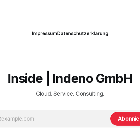
genutzt werden, sei es als re
Diensthandy, als COPE-
Impressum
Datenschutzerklärung
Inside | Indeno GmbH
Cloud. Service. Consulting.
Abonnie