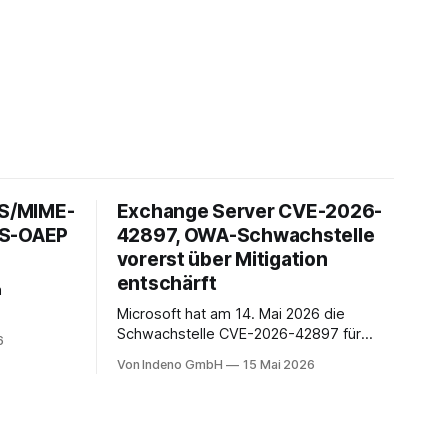
 S/MIME-
Exchange Server CVE-2026-
ES-OAEP
42897, OWA-Schwachstelle
vorerst über Mitigation
entschärft
h
Microsoft hat am 14. Mai 2026 die
it über 1,5
Schwachstelle CVE-2026-42897 für
6
ach unserer
Microsoft Exchange Server offengelegt.
Von Indeno GmbH
15 Mai 2026
n Anteil im
Sie liegt im Outlook-Web-Access-Stack
 auf
und erlaubt einem unauthentifizierten
rtphones
Angreifer, über eine speziell präparierte
en Kontext
E-Mail JavaScript im Browser-Kontext