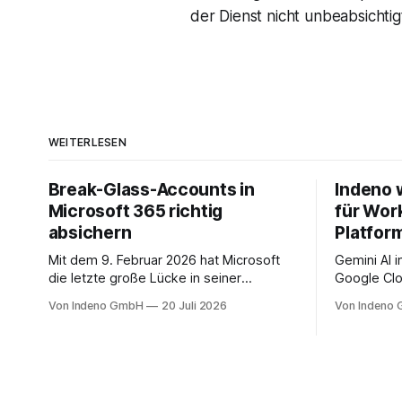
der Dienst nicht unbeabsichtig
WEITERLESEN
Break-Glass-Accounts in
Indeno 
Microsoft 365 richtig
für Wor
absichern
Platfor
Mit dem 9. Februar 2026 hat Microsoft
Gemini AI 
die letzte große Lücke in seiner
Google Clo
Mandatory-MFA-Enforcement
Managed S
Von Indeno GmbH
20 Juli 2026
Von Indeno
geschlossen. Seit diesem Datum muss
Backup und
jeder Admin, der sich am Microsoft 365
Organisati
Admin Center anmeldet, einen zweiten
Faktor nachweisen. Für das Entra Admin
Center, das Azure-Portal und das Intune