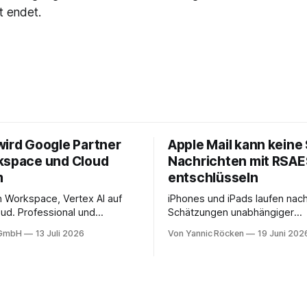
t endet.
wird Google Partner
Apple Mail kann keine
kspace und Cloud
Nachrichten mit RSA
m
entschlüsseln
in Workspace, Vertex AI auf
iPhones und iPads laufen nac
ud. Professional und
Schätzungen unabhängiger
ervices mit Compliance,
Marktanalysen weltweit auf we
 GmbH
13 Juli 2026
Von Yannic Röcken
19 Juni 202
 Migration-as-a-Service für
Milliarden aktiven Geräten. N
onen in DACH.
Einschätzung entfällt davon ei
Bereich von 25 bis 30 Prozent
Geschäftsumfelder, also Sma
und Tablets, die im beruflich