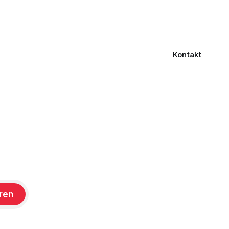
ines
des Empfängers auszuführen. Der
CVSS-Basisscore liegt bei 8.1, eingestuft
als
Kontakt
ren