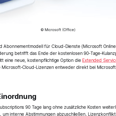
© Microsoft (Office)
und Abonnementmodell für Cloud-Dienste (Microsoft Online
derung betrifft das Ende der kostenlosen 90‑Tage‑Kulanz
ritt eine neue, kostenpflichtige Option die
Extended Servic
 die Microsoft‑Cloud-Lizenzen entweder direkt bei Microso
Einordnung
bscriptions 90 Tage lang ohne zusätzliche Kosten weiterl
, um interne Abstimmungen abzuschließen, Lizenzkonflikt