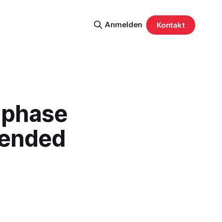
Anmelden
Kontakt
zphase
tended