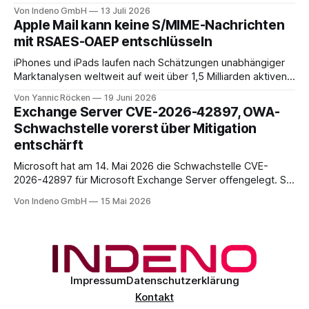
Backup und Migration-as-a-Service für Organisationen in
Von Indeno GmbH
13 Juli 2026
DACH.
Apple Mail kann keine S/MIME-Nachrichten
mit RSAES-OAEP entschlüsseln
iPhones und iPads laufen nach Schätzungen unabhängiger
Marktanalysen weltweit auf weit über 1,5 Milliarden aktiven
Geräten. Nach unserer Einschätzung entfällt davon ein Anteil
Von Yannic Röcken
19 Juni 2026
im Bereich von 25 bis 30 Prozent auf Geschäftsumfelder,
Exchange Server CVE-2026-42897, OWA-
also Smartphones und Tablets, die im beruflichen Kontext
Schwachstelle vorerst über Mitigation
genutzt werden, sei es als reines Diensthandy, als COPE-
entschärft
Microsoft hat am 14. Mai 2026 die Schwachstelle CVE-
2026-42897 für Microsoft Exchange Server offengelegt. Sie
liegt im Outlook-Web-Access-Stack und erlaubt einem
Von Indeno GmbH
15 Mai 2026
unauthentifizierten Angreifer, über eine speziell präparierte
E-Mail JavaScript im Browser-Kontext des Empfängers
auszuführen. Der CVSS-Basisscore liegt bei 8.1, eingestuft
als
Impressum
Datenschutzerklärung
Kontakt