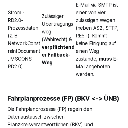
E-Mail via SMTP ist
Strom -
einer von vier
Zulässiger
RD2.0-
zulässigen Wegen
Übertragungs
Prozessdaten
(neben AS2, SFTP,
weg
(z. B.
REST). Kommt
(Wahlrecht) &
NetworkConst
keine Einigung auf
verpflichtend
raintDocument
einen Weg
er Fallback-
, MSCONS
zustande,
muss
E-
Weg
RD2.0)
Mail angeboten
werden.
Fahrplanprozesse (FP) (BKV <-> ÜNB)
Die Fahrplanprozesse (FP) regeln den
Datenaustausch zwischen
Bilanzkreisverantwortlichen (BKV) und