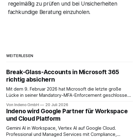
regelmäßig zu prüfen und bei Unsicherheiten
fachkundige Beratung einzuholen.
WEITERLESEN
Break-Glass-Accounts in Microsoft 365
richtig absichern
Mit dem 9. Februar 2026 hat Microsoft die letzte große
Lücke in seiner Mandatory-MFA-Enforcement geschlossen.
Seit diesem Datum muss jeder Admin, der sich am
Von Indeno GmbH
20 Juli 2026
Microsoft 365 Admin Center anmeldet, einen zweiten
Indeno wird Google Partner für Workspace
Faktor nachweisen. Für das Entra Admin Center, das Azure-
und Cloud Platform
Portal und das Intune Admin Center gilt das
Gemini AI in Workspace, Vertex AI auf Google Cloud.
Professional und Managed Services mit Compliance,