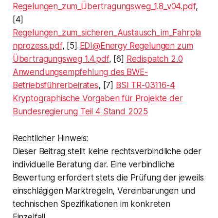
Regelungen_zum_Übertragungsweg_1.8_v04.pdf
,
[4]
Regelungen_zum_sicheren_Austausch_im_Fahrpla
nprozess.pdf
, [5]
EDI@Energy Regelungen zum
Übertragungsweg 1.4.pdf
, [6]
Redispatch 2.0
Anwendungsempfehlung des BWE-
Betriebsführerbeirates
, [7]
BSI TR-03116-4
Kryptographische Vorgaben für Projekte der
Bundesregierung Teil 4 Stand 2025
Rechtlicher Hinweis:
Dieser Beitrag stellt keine rechtsverbindliche oder
individuelle Beratung dar. Eine verbindliche
Bewertung erfordert stets die Prüfung der jeweils
einschlägigen Marktregeln, Vereinbarungen und
technischen Spezifikationen im konkreten
Einzelfall.