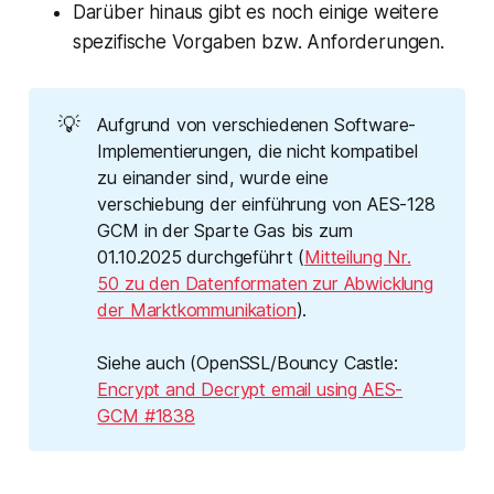
Darüber hinaus gibt es noch einige weitere
spezifische Vorgaben bzw. Anforderungen.
💡
Aufgrund von verschiedenen Software-
Implementierungen, die nicht kompatibel
zu einander sind, wurde eine
verschiebung der einführung von AES-128
GCM in der Sparte Gas bis zum
01.10.2025 durchgeführt (
Mit­tei­lung Nr.
50 zu den Da­ten­for­ma­ten zur Ab­wick­lung
der Markt­kom­mu­ni­ka­ti­on
).
Siehe auch (OpenSSL/Bouncy Castle:
Encrypt and Decrypt email using AES-
GCM #1838