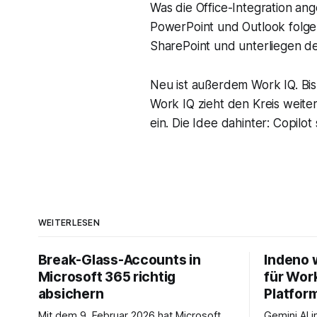
Was die Office-Integration ang
PowerPoint und Outlook folge
SharePoint und unterliegen d
Neu ist außerdem Work IQ. Bi
Work IQ zieht den Kreis weite
ein. Die Idee dahinter: Copil
WEITERLESEN
Break-Glass-Accounts in
Indeno 
Microsoft 365 richtig
für Wor
absichern
Platfor
Mit dem 9. Februar 2026 hat Microsoft
Gemini AI 