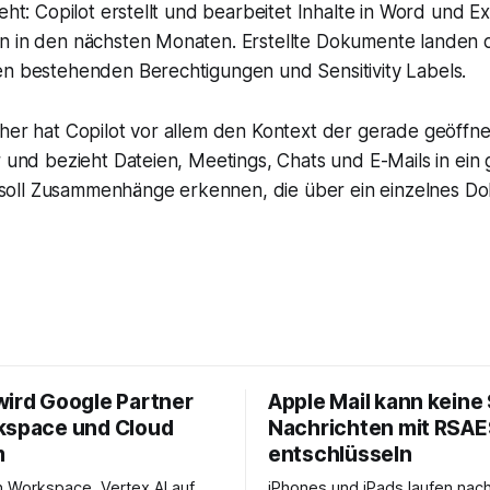
eht: Copilot erstellt und bearbeitet Inhalte in Word und Ex
n in den nächsten Monaten. Erstellte Dokumente landen d
en bestehenden Berechtigungen und Sensitivity Labels.
sher hat Copilot vor allem den Kontext der gerade geöff
r und bezieht Dateien, Meetings, Chats und E-Mails in ei
ot soll Zusammenhänge erkennen, die über ein einzelnes 
wird Google Partner
Apple Mail kann keine
kspace und Cloud
Nachrichten mit RSA
m
entschlüsseln
in Workspace, Vertex AI auf
iPhones und iPads laufen nac