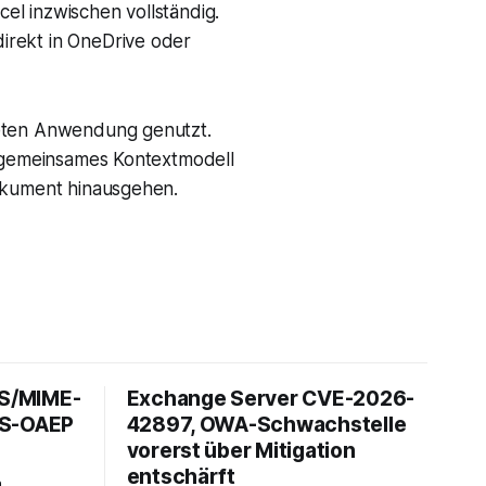
cel inzwischen vollständig.
irekt in OneDrive oder
neten Anwendung genutzt.
n gemeinsames Kontextmodell
Dokument hinausgehen.
 S/MIME-
Exchange Server CVE-2026-
ES-OAEP
42897, OWA-Schwachstelle
vorerst über Mitigation
entschärft
h