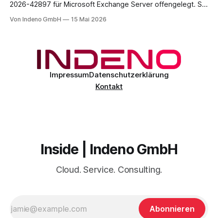
2026-42897 für Microsoft Exchange Server offengelegt. Sie
liegt im Outlook-Web-Access-Stack und erlaubt einem
Von Indeno GmbH
15 Mai 2026
unauthentifizierten Angreifer, über eine speziell präparierte
E-Mail JavaScript im Browser-Kontext des Empfängers
auszuführen. Der CVSS-Basisscore liegt bei 8.1, eingestuft
als
Impressum
Datenschutzerklärung
Kontakt
Inside | Indeno GmbH
Cloud. Service. Consulting.
Abonnieren