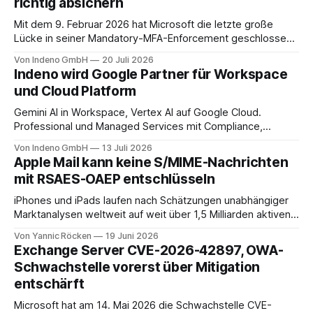
richtig absichern
Mit dem 9. Februar 2026 hat Microsoft die letzte große
Lücke in seiner Mandatory-MFA-Enforcement geschlossen.
Seit diesem Datum muss jeder Admin, der sich am
Von Indeno GmbH
20 Juli 2026
Microsoft 365 Admin Center anmeldet, einen zweiten
Indeno wird Google Partner für Workspace
Faktor nachweisen. Für das Entra Admin Center, das Azure-
und Cloud Platform
Portal und das Intune Admin Center gilt das
Gemini AI in Workspace, Vertex AI auf Google Cloud.
Professional und Managed Services mit Compliance,
Backup und Migration-as-a-Service für Organisationen in
Von Indeno GmbH
13 Juli 2026
DACH.
Apple Mail kann keine S/MIME-Nachrichten
mit RSAES-OAEP entschlüsseln
iPhones und iPads laufen nach Schätzungen unabhängiger
Marktanalysen weltweit auf weit über 1,5 Milliarden aktiven
Geräten. Nach unserer Einschätzung entfällt davon ein Anteil
Von Yannic Röcken
19 Juni 2026
im Bereich von 25 bis 30 Prozent auf Geschäftsumfelder,
Exchange Server CVE-2026-42897, OWA-
also Smartphones und Tablets, die im beruflichen Kontext
Schwachstelle vorerst über Mitigation
genutzt werden, sei es als reines Diensthandy, als COPE-
entschärft
Microsoft hat am 14. Mai 2026 die Schwachstelle CVE-