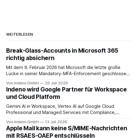
WEITERLESEN
Break-Glass-Accounts in Microsoft 365
richtig absichern
Mit dem 9. Februar 2026 hat Microsoft die letzte große
Lücke in seiner Mandatory-MFA-Enforcement geschlossen.
Seit diesem Datum muss jeder Admin, der sich am
Von Indeno GmbH
20 Juli 2026
Microsoft 365 Admin Center anmeldet, einen zweiten
Indeno wird Google Partner für Workspace
Faktor nachweisen. Für das Entra Admin Center, das Azure-
und Cloud Platform
Portal und das Intune Admin Center gilt das
Gemini AI in Workspace, Vertex AI auf Google Cloud.
Professional und Managed Services mit Compliance,
Backup und Migration-as-a-Service für Organisationen in
Von Indeno GmbH
13 Juli 2026
DACH.
Apple Mail kann keine S/MIME-Nachrichten
mit RSAES-OAEP entschlüsseln