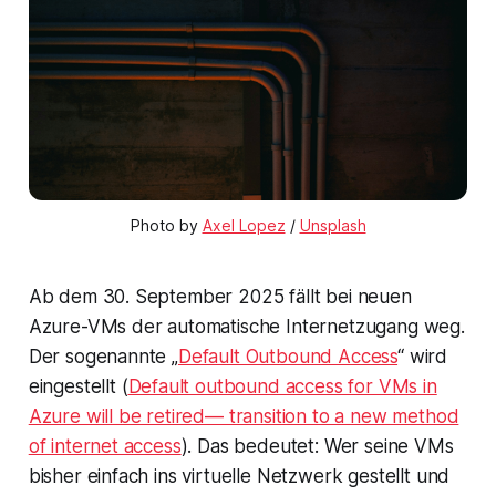
Photo by 
Axel Lopez
 / 
Unsplash
Ab dem 30. September 2025 fällt bei neuen
Azure-VMs der automatische Internetzugang weg.
Der sogenannte „
Default Outbound Access
“ wird
eingestellt (
Default outbound access for VMs in
Azure will be retired— transition to a new method
of internet access
). Das bedeutet: Wer seine VMs
bisher einfach ins virtuelle Netzwerk gestellt und