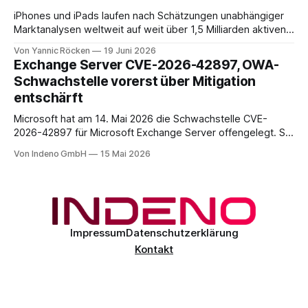
iPhones und iPads laufen nach Schätzungen unabhängiger
Marktanalysen weltweit auf weit über 1,5 Milliarden aktiven
Geräten. Nach unserer Einschätzung entfällt davon ein Anteil
Von Yannic Röcken
19 Juni 2026
im Bereich von 25 bis 30 Prozent auf Geschäftsumfelder,
Exchange Server CVE-2026-42897, OWA-
also Smartphones und Tablets, die im beruflichen Kontext
Schwachstelle vorerst über Mitigation
genutzt werden, sei es als reines Diensthandy, als COPE-
entschärft
Microsoft hat am 14. Mai 2026 die Schwachstelle CVE-
2026-42897 für Microsoft Exchange Server offengelegt. Sie
liegt im Outlook-Web-Access-Stack und erlaubt einem
Von Indeno GmbH
15 Mai 2026
unauthentifizierten Angreifer, über eine speziell präparierte
E-Mail JavaScript im Browser-Kontext des Empfängers
auszuführen. Der CVSS-Basisscore liegt bei 8.1, eingestuft
als
Impressum
Datenschutzerklärung
Kontakt