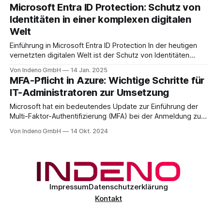
Introducing "Threat classification" for email). Diese
Microsoft Entra ID Protection: Schutz von
Erweiterung verbessert die Möglichkeiten zur Erkennung,
Identitäten in einer komplexen digitalen
Analyse und Reaktion auf Bedrohungen in der E-Mail-
Welt
Kommunikation. Die Einführung der
Einführung in Microsoft Entra ID Protection In der heutigen
vernetzten digitalen Welt ist der Schutz von Identitäten
wichtiger denn je. Cyberbedrohungen haben sich
Von Indeno GmbH
14 Jan. 2025
weiterentwickelt und sind zunehmend ausgefeilter und
MFA-Pflicht in Azure: Wichtige Schritte für
schwerer zu erkennen. Microsoft Entra ID Protection ist ein
IT-Administratoren zur Umsetzung
leistungsstarkes Tool, das entwickelt wurde, um diesen
Herausforderungen zu begegnen und fortschrittlichen
Microsoft hat ein bedeutendes Update zur Einführung der
Multi-Faktor-Authentifizierung (MFA) bei der Anmeldung zu
Azure bekannt gegeben. Diese Maßnahme soll die
Von Indeno GmbH
14 Okt. 2024
Sicherheit von Azure-Umgebungen erhöhen und stellt eine
wichtige Änderung für IT-Administratoren dar. Update on
MFA requirements for Azure sign-inAn update regarding
the required multi-
Impressum
Datenschutzerklärung
Kontakt