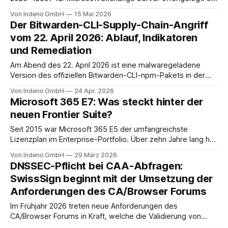
liegt im Outlook-Web-Access-Stack und erlaubt einem
Von Indeno GmbH
15 Mai 2026
unauthentifizierten Angreifer, über eine speziell präparierte
Der Bitwarden-CLI-Supply-Chain-Angriff
E-Mail JavaScript im Browser-Kontext des Empfängers
vom 22. April 2026: Ablauf, Indikatoren
auszuführen. Der CVSS-Basisscore liegt bei 8.1, eingestuft
und Remediation
als
Am Abend des 22. April 2026 ist eine malwaregeladene
Version des offiziellen Bitwarden-CLI-npm-Pakets in der
Registry aufgetaucht. @bitwarden/
cli@2026.4.0
war
Von Indeno GmbH
24 Apr. 2026
zwischen 17:57 und 19:30 ET, also rund 93 Minuten, auf
Microsoft 365 E7: Was steckt hinter der
npm abrufbar. Bitwarden spricht in der eigenen
neuen Frontier Suite?
Stellungnahme von etwa 334 Installationen
Seit 2015 war Microsoft 365 E5 der umfangreichste
Lizenzplan im Enterprise-Portfolio. Über zehn Jahre lang hat
Microsoft in diesem Bereich, abgesehen von Add-ons,
Von Indeno GmbH
29 März 2026
nichts Neues eingeführt. Mit Microsoft 365 E7 kommt am 1.
DNSSEC-Pflicht bei CAA-Abfragen:
Mai 2026 ein Plan (Introducing Microsoft 365 E7: The
SwissSign beginnt mit der Umsetzung der
Frontier Suite), der nicht einfach ein
Anforderungen des CA/Browser Forums
Im Frühjahr 2026 treten neue Anforderungen des
CA/Browser Forums in Kraft, welche die Validierung von
CAA-Einträgen deutlich verschärfen. SwissSign setzt diese