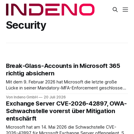
Security
Break-Glass-Accounts in Microsoft 365
richtig absichern
Mit dem 9. Februar 2026 hat Microsoft die letzte große
Lücke in seiner Mandatory-MFA-Enforcement geschlossen.
Seit diesem Datum muss jeder Admin, der sich am
Von Indeno GmbH
20 Juli 2026
Microsoft 365 Admin Center anmeldet, einen zweiten
Exchange Server CVE-2026-42897, OWA-
Faktor nachweisen. Für das Entra Admin Center, das Azure-
Schwachstelle vorerst über Mitigation
Portal und das Intune Admin Center gilt das
entschärft
Microsoft hat am 14. Mai 2026 die Schwachstelle CVE-
2026-42897 für Microsoft Exchange Server offengelegt. Sie