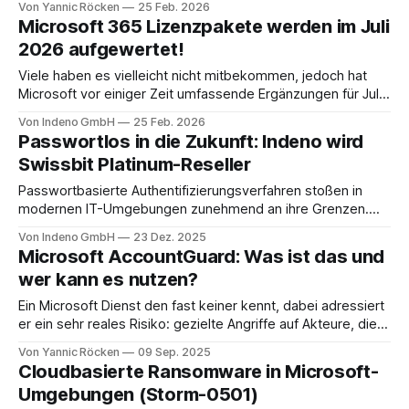
Von Yannic Röcken
25 Feb. 2026
Vorgaben frühzeitig um und aktiviert am 2. März 2026 die
Microsoft 365 Lizenzpakete werden im Juli
verpflichtende DNSSEC-Validierung bei Anfragen zu CAA-
2026 aufgewertet!
und DCV-Daten. Zertifikatsanträge werden somit nur noch
dann erfolgreich
Viele haben es vielleicht nicht mitbekommen, jedoch hat
Microsoft vor einiger Zeit umfassende Ergänzungen für Juli
2026 in ihren "Packagings", also den Lizenzpaketen rund um
Von Indeno GmbH
25 Feb. 2026
Microsoft 365, angekündigt. So erhält beispielsweise das
Passwortlos in die Zukunft: Indeno wird
beliebte Microsoft 365 Business Premium statt 50 GB nun
Swissbit Platinum-Reseller
100 GB Speicherplatz für das Exchange-Online-
Passwortbasierte Authentifizierungsverfahren stoßen in
modernen IT-Umgebungen zunehmend an ihre Grenzen.
Angesichts steigender Bedrohungen durch Phishing,
Von Indeno GmbH
23 Dez. 2025
Credential Stuffing und Identitätsdiebstahl setzen immer
Microsoft AccountGuard: Was ist das und
mehr Unternehmen auf passwortlose Anmeldeverfahren,
wer kann es nutzen?
um sowohl das Sicherheitsniveau als auch die
Benutzerfreundlichkeit nachhaltig zu verbessern. Vor
Ein Microsoft Dienst den fast keiner kennt, dabei adressiert
diesem Hintergrund vertiefen wir die Zusammenarbeit mit
er ein sehr reales Risiko: gezielte Angriffe auf Akteure, die
Swissbit. Indeno ist ab
demokratische Prozesse tragen. Microsoft AccountGuard
Von Yannic Röcken
09 Sep. 2025
ist genau dafür gedacht. Der Service entstand 2018
Cloudbasierte Ransomware in Microsoft-
(Protecting democracy with Microsoft AccountGuard) im
Umgebungen (Storm-0501)
Umfeld des "Defending Democracy"-Programms, nachdem