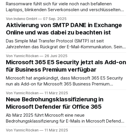
Microsoft wiederholt Domains und
Ransomware fühlt sich für viele noch nach befallenen
Laptops, blinkenden Serverkonsolen und verschlüsselten
Dateifreigaben an. Doch der Takt hat sich geändert. Der von
Von Indeno GmbH
07 Sep. 2025
Microsoft als Storm-0501 gefasste Akteur zeigt, wie
Aktivierung von SMTP DANE in Exchange
Erpressung heute in Microsoft 365 und Microsoft Azure
Online und was dabei zu beachten ist
funktioniert: ohne klassische Payloads, stattdessen mit
legitimen Cloud-Operationen. Die Angreifer
Das Simple Mail Transfer Protocol (SMTP) ist seit
Jahrzehnten das Rückgrat der E-Mail-Kommunikation. Seine
Einfachheit war ein Vorteil in der frühen Internetzeit, heute
Von Yannic Röcken
26 Juni 2025
stellt sie eine Schwachstelle dar. Standard-SMTP überträgt
Microsoft 365 E5 Security jetzt als Add-on
E-Mails unverschlüsselt. Zwar kann durch TLS (Transport
für Business Premium verfügbar
Layer Security) eine verschlüsselte Übertragung etabliert
werden, jedoch erfolgt
Microsoft hat angekündigt, dass Microsoft 365 E5 Security
nun als Add-on für Microsoft 365 Business Premium
verfügbar ist. Diese Erweiterung bringt Enterprise-
Von Yannic Röcken
11 März 2025
Sicherheitsfunktionen in den SMB-Bereich und hilft kleinen
Neue Bedrohungsklassifizierung in
und mittelständischen Unternehmen (SMBs), sich besser
Microsoft Defender für Office 365
gegen Cyberbedrohungen zu schützen. Warum ist das
wichtig? Die Bedrohungslage für SMBs entwickelt
Ab März 2025 führt Microsoft eine neue
Bedrohungsklassifizierung für E-Mails in Microsoft Defender
für Office 365 (MDO) ein (Microsoft Defender for Office:
Von Yannic Röcken
11 März 2025