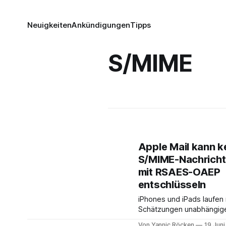
Neuigkeiten
Ankündigungen
Tipps
S/MIME
Apple Mail kann k
S/MIME-Nachrich
mit RSAES-OAEP
entschlüsseln
iPhones und iPads laufen
Schätzungen unabhängig
Marktanalysen weltweit a
Von Yannic Röcken
19 Jun