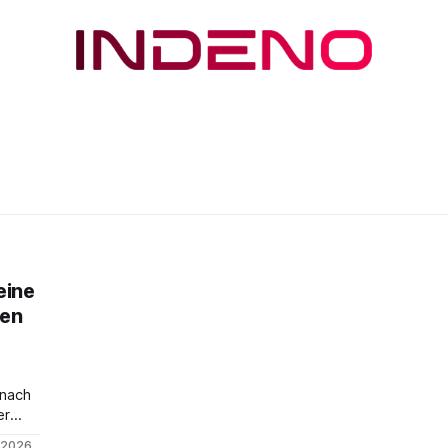
eine
ten
 nach
er
uf
i 2026