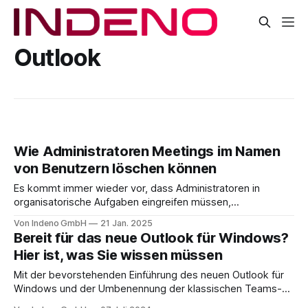
Outlook
Wie Administratoren Meetings im Namen
von Benutzern löschen können
Es kommt immer wieder vor, dass Administratoren in
organisatorische Aufgaben eingreifen müssen,
insbesondere wenn es um Meetings geht, die von einem
Von Indeno GmbH
21 Jan. 2025
Benutzer geplant und organisiert wurden. Solche Eingriffe
Bereit für das neue Outlook für Windows?
werden notwendig, wenn der Benutzer aus verschiedenen
Hier ist, was Sie wissen müssen
Gründen nicht mehr in der Lage ist, seine Meetings selbst
zu verwalten. Zum Beispiel könnte
Mit der bevorstehenden Einführung des neuen Outlook für
Windows und der Umbenennung der klassischen Teams-
Client-Version, stehen einige wichtige Änderungen an.