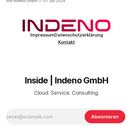
Von Indeno GmbH
07 Juli 2024
Microsoft hat den Message Center Hinweis MC803006
veröffentlicht, der darauf hinweist, dass die allgemeine
Verfügbarkeit (GA) für das neue Outlook für Windows (auch
bekannt als „Monarch“ Client) kurz
Impressum
Datenschutzerklärung
Kontakt
Inside | Indeno GmbH
Cloud. Service. Consulting.
Abonnieren