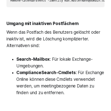
Remove-CalendarEvents -Identity 
max.mustermann@domain.com
 -
Umgang mit inaktiven Postfächern
Wenn das Postfach des Benutzers gelöscht oder
inaktiv ist, wird die Löschung komplizierter.
Alternativen sind:
Search-Mailbox
: Für lokale Exchange-
Umgebungen.
ComplianceSearch-Cmdlets
: Für Exchange
Online können diese Cmdlets verwendet
werden, um meetingbezogene Daten zu
finden und zu entfernen.