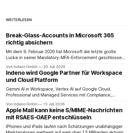
WEITERLESEN
Break-Glass-Accounts in Microsoft 365
richtig absichern
Mit dem 9. Februar 2026 hat Microsoft die letzte große
Lücke in seiner Mandatory-MFA-Enforcement geschlossen.
Seit diesem Datum muss jeder Admin, der sich am
Von Indeno GmbH
20 Juli 2026
Microsoft 365 Admin Center anmeldet, einen zweiten
Indeno wird Google Partner für Workspace
Faktor nachweisen. Für das Entra Admin Center, das Azure-
und Cloud Platform
Portal und das Intune Admin Center gilt das
Gemini AI in Workspace, Vertex AI auf Google Cloud.
Professional und Managed Services mit Compliance,
Backup und Migration-as-a-Service für Organisationen in
Von Indeno GmbH
13 Juli 2026
DACH.
Apple Mail kann keine S/MIME-Nachrichten
mit RSAES-OAEP entschlüsseln
iPhones und iPads laufen nach Schätzungen unabhängiger
Marktanalysen weltweit auf weit über 1,5 Milliarden aktiven