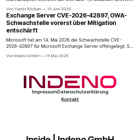
Geräten. Nach unserer Einschätzung entfällt davon ein Anteil
Von Yannic Röcken
19 Juni 2026
im Bereich von 25 bis 30 Prozent auf Geschäftsumfelder,
Exchange Server CVE-2026-42897, OWA-
also Smartphones und Tablets, die im beruflichen Kontext
Schwachstelle vorerst über Mitigation
genutzt werden, sei es als reines Diensthandy, als COPE-
entschärft
Microsoft hat am 14. Mai 2026 die Schwachstelle CVE-
2026-42897 für Microsoft Exchange Server offengelegt. Sie
liegt im Outlook-Web-Access-Stack und erlaubt einem
Von Indeno GmbH
15 Mai 2026
unauthentifizierten Angreifer, über eine speziell präparierte
E-Mail JavaScript im Browser-Kontext des Empfängers
auszuführen. Der CVSS-Basisscore liegt bei 8.1, eingestuft
als
Impressum
Datenschutzerklärung
Kontakt
Inside | Indeno GmbH