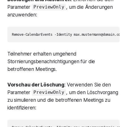
Parameter
, um die Änderungen
PreviewOnly
anzuwenden:
Remove-CalendarEvents -Identity 
max.mustermann@domain.com
 -
Teilnehmer erhalten umgehend
Stornierungsbenachrichtigungen für die
betroffenen Meetings.
Vorschau der Löschung
: Verwenden Sie den
Parameter
, um den Löschvorgang
PreviewOnly
zu simulieren und die betroffenen Meetings zu
identifizieren: