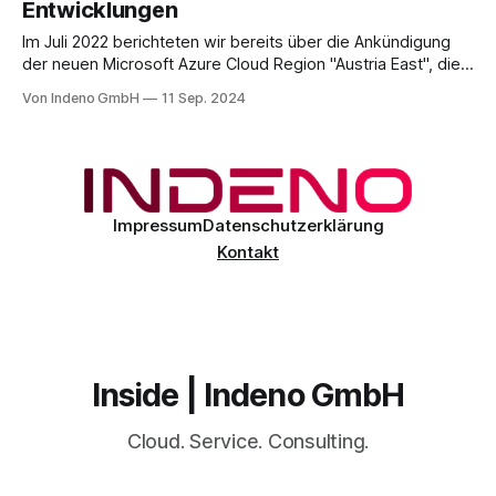
Entwicklungen
nicht wegzudenken. Doch warum hat es so lange gedauert,
diese veraltete Technik
Im Juli 2022 berichteten wir bereits über die Ankündigung
der neuen Microsoft Azure Cloud Region "Austria East", die
in Österreich entstehen soll (Was wir uns von der neuen
Von Indeno GmbH
11 Sep. 2024
Cloud Region Austria East erwarten dürfen). Das
ursprünglich im Jahr 2020 angekündigte Projekt, für das
bisher kein öffentlicher Zeitplan vorliegt,
Impressum
Datenschutzerklärung
Kontakt
Inside | Indeno GmbH
Cloud. Service. Consulting.