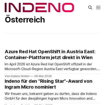
Österreich
Azure Red Hat OpenShift in Austria East:
Container-Plattform jetzt direkt in Wien
Im April 2026 ist Azure Red Hat OpenShift offiziell in der
Microsoft-Cloud-Region Austria East verfügbar geworden.
Damit lässt sich eine der ausgereiftesten Enterprise-
Von Indeno GmbH
06 Mai 2026
Container-Plattformen am Markt jetzt direkt aus der
Indeno für den "Rising Star"-Award von
österreichischen Azure-Region heraus betreiben, mit lokaler
Ingram Micro nominiert
Datenhaltung, drei Verfügbarkeitszonen und einem von
Microsoft und Red Hat
Wir freuen uns, bekannt geben zu dürfen, dass die Indeno
GmbH für den diesjährigen Ingram Micro Innovation and
Solution Summit ’25 im November in der Kategorie "Rising