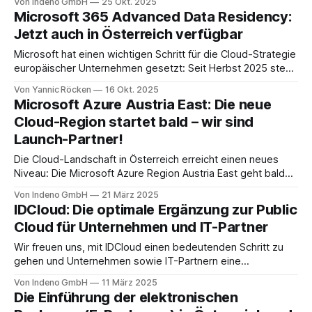
Von Indeno GmbH
25 Okt. 2025
Star" nominiert wurde! Der "Rising Star" ist Teil des Ingram
Microsoft 365 Advanced Data Residency:
Micro Cloud Star Programs. Die Nominierung spiegelt wider,
Jetzt auch in Österreich verfügbar
dass
Microsoft hat einen wichtigen Schritt für die Cloud-Strategie
europäischer Unternehmen gesetzt: Seit Herbst 2025 steht
das Advanced Data Residency (ADR) Add-On nun auch in
Von Yannic Röcken
16 Okt. 2025
der neuen Microsoft-365-Cloudregion Österreich zur
Microsoft Azure Austria East: Die neue
Verfügung (Microsoft 365 data residency offerings now
Cloud-Region startet bald – wir sind
available in Austria). Damit können Unternehmen erstmals
Launch-Partner!
sicherstellen, dass zentrale
Die Cloud-Landschaft in Österreich erreicht einen neues
Niveau: Die Microsoft Azure Region Austria East geht bald
offiziell an den Start! Mit dieser Erweiterung setzt Microsoft
Von Indeno GmbH
21 März 2025
ein starkes Zeichen für digitale Souveränität, verbesserte
IDCloud: Die optimale Ergänzung zur Public
Performance und nachhaltige Public-Cloud Lösungen in
Cloud für Unternehmen und IT-Partner
Österreich. Als offizieller Microsoft Launch-Partner
begleiten wir Unternehmen und
Wir freuen uns, mit IDCloud einen bedeutenden Schritt zu
gehen und Unternehmen sowie IT-Partnern eine
skalierbare, sichere und in der EU betriebene Lösung zu
Von Indeno GmbH
11 März 2025
bieten. Unter der IDCloud bündeln wir alle
Die Einführung der elektronischen
Infrastrukturbetriebsleistungen, um den wachsenden