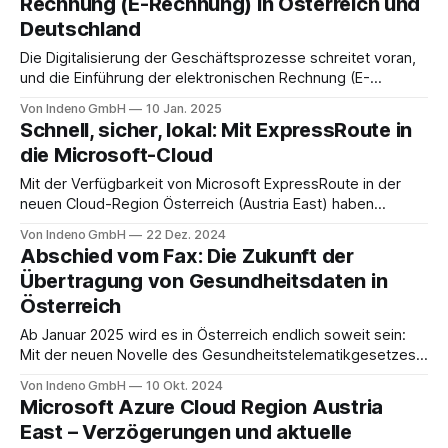
Rechnung (E-Rechnung) in Österreich und
Anforderungen moderner Hybrid- und Multi-Cloud-
Deutschland
Strategien gerecht zu werden. IDCloud – Managed Cloud-
Lösungen
Die Digitalisierung der Geschäftsprozesse schreitet voran,
und die Einführung der elektronischen Rechnung (E-
Rechnung) in Österreich und Deutschland stellt einen
Von Indeno GmbH
10 Jan. 2025
wichtigen Meilenstein dar. Dieser Artikel bietet einen
Schnell, sicher, lokal: Mit ExpressRoute in
umfassenden Überblick über die Definition, gesetzlichen
die Microsoft-Cloud
Anforderungen und Zeitpläne für die verpflichtende Nutzung
der E-Rechnung. Was ist eine E-Rechnung? Eine E-
Mit der Verfügbarkeit von Microsoft ExpressRoute in der
neuen Cloud-Region Österreich (Austria East) haben
österreichische Unternehmen die Möglichkeit, ihre IT-
Von Indeno GmbH
22 Dez. 2024
Infrastrukturen direkt mit der Microsoft-Cloud zu verbinden
Abschied vom Fax: Die Zukunft der
– sicher, zuverlässig und ohne die üblichen Einschränkungen
Übertragung von Gesundheitsdaten in
des öffentlichen Internets. Dieser Schritt markiert einen
Österreich
bedeutenden Meilenstein für Unternehmen, die bisher durch
Ab Januar 2025 wird es in Österreich endlich soweit sein:
Mit der neuen Novelle des Gesundheitstelematikgesetzes
wird die Ablösung des Fax als dominantes
Von Indeno GmbH
10 Okt. 2024
Übertragungsmedium für Gesundheitsdaten eingeleitet.
Microsoft Azure Cloud Region Austria
Jahrzehntelang war das Faxgerät aus Arztpraxen,
East – Verzögerungen und aktuelle
Krankenhäusern und anderen medizinischen Einrichtungen