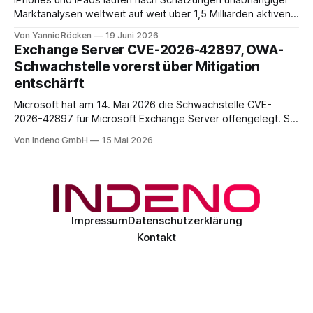
iPhones und iPads laufen nach Schätzungen unabhängiger
Marktanalysen weltweit auf weit über 1,5 Milliarden aktiven
Geräten. Nach unserer Einschätzung entfällt davon ein Anteil
Von Yannic Röcken
19 Juni 2026
im Bereich von 25 bis 30 Prozent auf Geschäftsumfelder,
Exchange Server CVE-2026-42897, OWA-
also Smartphones und Tablets, die im beruflichen Kontext
Schwachstelle vorerst über Mitigation
genutzt werden, sei es als reines Diensthandy, als COPE-
entschärft
Microsoft hat am 14. Mai 2026 die Schwachstelle CVE-
2026-42897 für Microsoft Exchange Server offengelegt. Sie
liegt im Outlook-Web-Access-Stack und erlaubt einem
Von Indeno GmbH
15 Mai 2026
unauthentifizierten Angreifer, über eine speziell präparierte
E-Mail JavaScript im Browser-Kontext des Empfängers
auszuführen. Der CVSS-Basisscore liegt bei 8.1, eingestuft
als
Impressum
Datenschutzerklärung
Kontakt