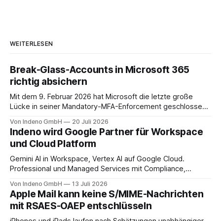
WEITERLESEN
Break-Glass-Accounts in Microsoft 365
richtig absichern
Mit dem 9. Februar 2026 hat Microsoft die letzte große
Lücke in seiner Mandatory-MFA-Enforcement geschlossen.
Seit diesem Datum muss jeder Admin, der sich am
Von Indeno GmbH
20 Juli 2026
Microsoft 365 Admin Center anmeldet, einen zweiten
Indeno wird Google Partner für Workspace
Faktor nachweisen. Für das Entra Admin Center, das Azure-
und Cloud Platform
Portal und das Intune Admin Center gilt das
Gemini AI in Workspace, Vertex AI auf Google Cloud.
Professional und Managed Services mit Compliance,
Backup und Migration-as-a-Service für Organisationen in
Von Indeno GmbH
13 Juli 2026
DACH.
Apple Mail kann keine S/MIME-Nachrichten
mit RSAES-OAEP entschlüsseln