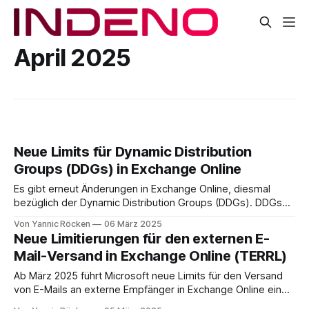
April 2025
Neue Limits für Dynamic Distribution
Groups (DDGs) in Exchange Online
Es gibt erneut Änderungen in Exchange Online, diesmal
bezüglich der Dynamic Distribution Groups (DDGs). DDGs
sind spezielle Verteilergruppen, die dynamisch basierend
Von Yannic Röcken
06 März 2025
auf bestimmten Kriterien wie Benutzerattributen oder -
Neue Limitierungen für den externen E-
eigenschaften erstellt werden, anstatt manuell Mitglieder
Mail-Versand in Exchange Online (TERRL)
hinzuzufügen. Diese Änderung betrifft alle Organisationen,
die DDGs nutzen, da künftig die Anzahl der erstellbaren
Ab März 2025 führt Microsoft neue Limits für den Versand
DDGs begrenzt
von E-Mails an externe Empfänger in Exchange Online ein
(Introducing Exchange Online Tenant Outbound Email