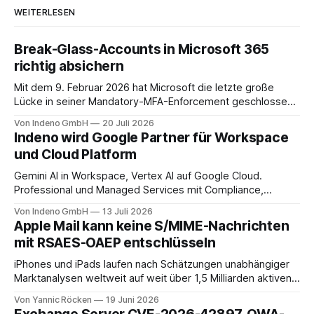
WEITERLESEN
Break-Glass-Accounts in Microsoft 365
richtig absichern
Mit dem 9. Februar 2026 hat Microsoft die letzte große
Lücke in seiner Mandatory-MFA-Enforcement geschlossen.
Seit diesem Datum muss jeder Admin, der sich am
Von Indeno GmbH
20 Juli 2026
Microsoft 365 Admin Center anmeldet, einen zweiten
Indeno wird Google Partner für Workspace
Faktor nachweisen. Für das Entra Admin Center, das Azure-
und Cloud Platform
Portal und das Intune Admin Center gilt das
Gemini AI in Workspace, Vertex AI auf Google Cloud.
Professional und Managed Services mit Compliance,
Backup und Migration-as-a-Service für Organisationen in
Von Indeno GmbH
13 Juli 2026
DACH.
Apple Mail kann keine S/MIME-Nachrichten
mit RSAES-OAEP entschlüsseln
iPhones und iPads laufen nach Schätzungen unabhängiger
Marktanalysen weltweit auf weit über 1,5 Milliarden aktiven
Geräten. Nach unserer Einschätzung entfällt davon ein Anteil
Von Yannic Röcken
19 Juni 2026
im Bereich von 25 bis 30 Prozent auf Geschäftsumfelder,