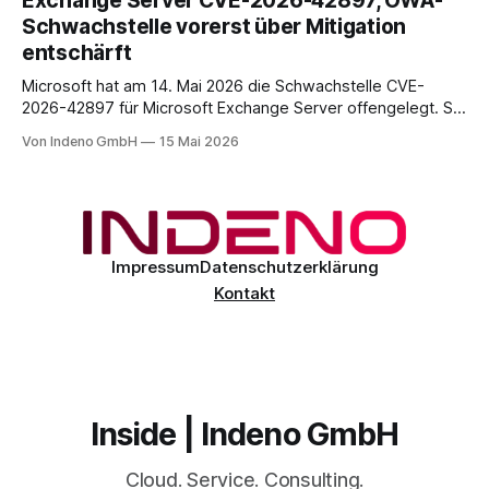
Exchange Server CVE-2026-42897, OWA-
also Smartphones und Tablets, die im beruflichen Kontext
Schwachstelle vorerst über Mitigation
genutzt werden, sei es als reines Diensthandy, als COPE-
entschärft
Microsoft hat am 14. Mai 2026 die Schwachstelle CVE-
2026-42897 für Microsoft Exchange Server offengelegt. Sie
liegt im Outlook-Web-Access-Stack und erlaubt einem
Von Indeno GmbH
15 Mai 2026
unauthentifizierten Angreifer, über eine speziell präparierte
E-Mail JavaScript im Browser-Kontext des Empfängers
auszuführen. Der CVSS-Basisscore liegt bei 8.1, eingestuft
als
Impressum
Datenschutzerklärung
Kontakt
Inside | Indeno GmbH
Cloud. Service. Consulting.