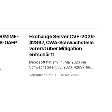
 S/MIME-
Exchange Server CVE-2026-
ES-OAEP
42897, OWA-Schwachstelle
vorerst über Mitigation
entschärft
h
Microsoft hat am 14. Mai 2026 die
it über 1,5
Schwachstelle CVE-2026-42897 für
6
ach unserer
Microsoft Exchange Server offengelegt.
Von Indeno GmbH
15 Mai 2026
n Anteil im
Sie liegt im Outlook-Web-Access-Stack
 auf
und erlaubt einem unauthentifizierten
rtphones
Angreifer, über eine speziell präparierte
en Kontext
E-Mail JavaScript im Browser-Kontext
ines
des Empfängers auszuführen. Der
CVSS-Basisscore liegt bei 8.1, eingestuft
als