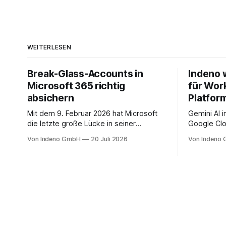
WEITERLESEN
Break-Glass-Accounts in
Indeno 
Microsoft 365 richtig
für Wor
absichern
Platfor
Mit dem 9. Februar 2026 hat Microsoft
Gemini AI 
die letzte große Lücke in seiner
Google Clo
Mandatory-MFA-Enforcement
Managed S
Von Indeno GmbH
20 Juli 2026
Von Indeno
geschlossen. Seit diesem Datum muss
Backup und
jeder Admin, der sich am Microsoft 365
Organisati
Admin Center anmeldet, einen zweiten
Faktor nachweisen. Für das Entra Admin
Center, das Azure-Portal und das Intune
Admin Center gilt das