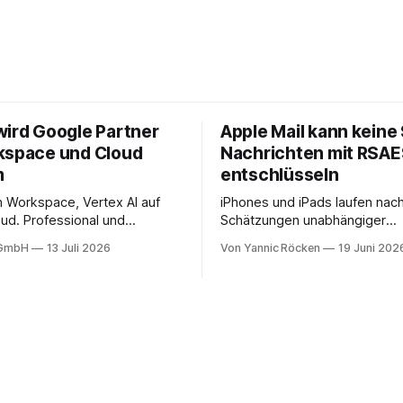
wird Google Partner
Apple Mail kann keine
kspace und Cloud
Nachrichten mit RSA
m
entschlüsseln
in Workspace, Vertex AI auf
iPhones und iPads laufen nac
ud. Professional und
Schätzungen unabhängiger
ervices mit Compliance,
Marktanalysen weltweit auf we
 GmbH
13 Juli 2026
Von Yannic Röcken
19 Juni 202
 Migration-as-a-Service für
Milliarden aktiven Geräten. N
onen in DACH.
Einschätzung entfällt davon ei
Bereich von 25 bis 30 Prozent
Geschäftsumfelder, also Sma
und Tablets, die im beruflich
genutzt werden, sei es als re
Diensthandy, als COPE-