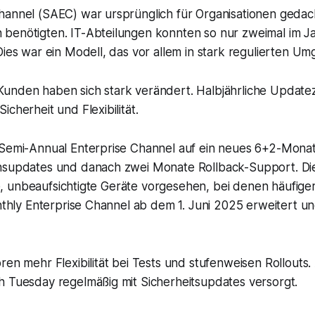
annel (SAEC) war ursprünglich für Organisationen gedacht
benötigten. IT-Abteilungen konnten so nur zweimal im Ja
Dies war ein Modell, das vor allem in stark regulierten U
unden haben sich stark verändert. Halbjährliche Updatez
cherheit und Flexibilität.
Semi-Annual Enterprise Channel auf ein neues 6+2-Monats
nsupdates und danach zwei Monate Rollback-Support. Die
rte, unbeaufsichtigte Geräte vorgesehen, bei denen häufig
nthly Enterprise Channel ab dem 1. Juni 2025 erweitert un
ren mehr Flexibilität bei Tests und stufenweisen Rollout
h Tuesday regelmäßig mit Sicherheitsupdates versorgt.