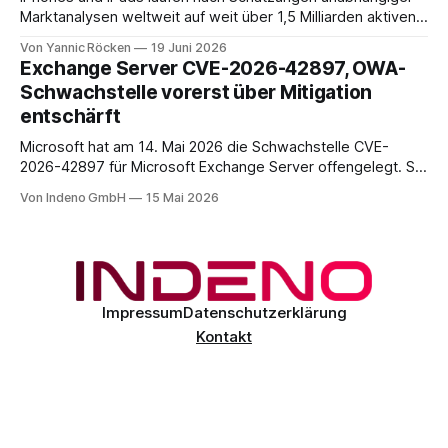
Marktanalysen weltweit auf weit über 1,5 Milliarden aktiven
Geräten. Nach unserer Einschätzung entfällt davon ein Anteil
Von Yannic Röcken
19 Juni 2026
im Bereich von 25 bis 30 Prozent auf Geschäftsumfelder,
Exchange Server CVE-2026-42897, OWA-
also Smartphones und Tablets, die im beruflichen Kontext
Schwachstelle vorerst über Mitigation
genutzt werden, sei es als reines Diensthandy, als COPE-
entschärft
Microsoft hat am 14. Mai 2026 die Schwachstelle CVE-
2026-42897 für Microsoft Exchange Server offengelegt. Sie
liegt im Outlook-Web-Access-Stack und erlaubt einem
Von Indeno GmbH
15 Mai 2026
unauthentifizierten Angreifer, über eine speziell präparierte
E-Mail JavaScript im Browser-Kontext des Empfängers
auszuführen. Der CVSS-Basisscore liegt bei 8.1, eingestuft
als
Impressum
Datenschutzerklärung
Kontakt