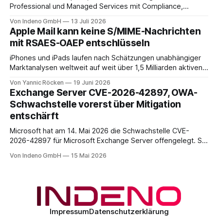
Professional und Managed Services mit Compliance,
Backup und Migration-as-a-Service für Organisationen in
Von Indeno GmbH
13 Juli 2026
DACH.
Apple Mail kann keine S/MIME-Nachrichten
mit RSAES-OAEP entschlüsseln
iPhones und iPads laufen nach Schätzungen unabhängiger
Marktanalysen weltweit auf weit über 1,5 Milliarden aktiven
Geräten. Nach unserer Einschätzung entfällt davon ein Anteil
Von Yannic Röcken
19 Juni 2026
im Bereich von 25 bis 30 Prozent auf Geschäftsumfelder,
Exchange Server CVE-2026-42897, OWA-
also Smartphones und Tablets, die im beruflichen Kontext
Schwachstelle vorerst über Mitigation
genutzt werden, sei es als reines Diensthandy, als COPE-
entschärft
Microsoft hat am 14. Mai 2026 die Schwachstelle CVE-
2026-42897 für Microsoft Exchange Server offengelegt. Sie
liegt im Outlook-Web-Access-Stack und erlaubt einem
Von Indeno GmbH
15 Mai 2026
unauthentifizierten Angreifer, über eine speziell präparierte
E-Mail JavaScript im Browser-Kontext des Empfängers
auszuführen. Der CVSS-Basisscore liegt bei 8.1, eingestuft
als
Impressum
Datenschutzerklärung