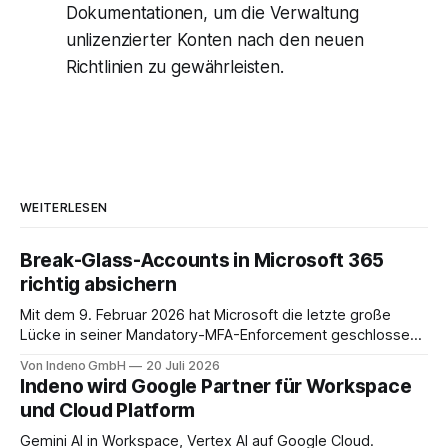
Dokumentationen, um die Verwaltung
unlizenzierter Konten nach den neuen
Richtlinien zu gewährleisten.
WEITERLESEN
Break-Glass-Accounts in Microsoft 365
richtig absichern
Mit dem 9. Februar 2026 hat Microsoft die letzte große
Lücke in seiner Mandatory-MFA-Enforcement geschlossen.
Seit diesem Datum muss jeder Admin, der sich am
Von Indeno GmbH
20 Juli 2026
Microsoft 365 Admin Center anmeldet, einen zweiten
Indeno wird Google Partner für Workspace
Faktor nachweisen. Für das Entra Admin Center, das Azure-
und Cloud Platform
Portal und das Intune Admin Center gilt das
Gemini AI in Workspace, Vertex AI auf Google Cloud.