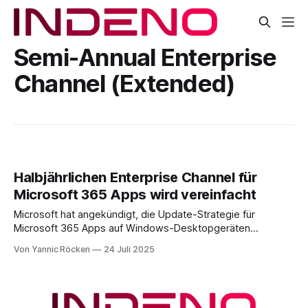
Semi-Annual Enterprise
Channel (Extended)
Halbjährlichen Enterprise Channel für
Microsoft 365 Apps wird vereinfacht
Microsoft hat angekündigt, die Update-Strategie für
Microsoft 365 Apps auf Windows-Desktopgeräten
grundlegend zu überarbeiten. Im Zentrum dieser Anpassung
Von Yannic Röcken
24 Juli 2025
steht der schrittweise Rückzug des Semi-Annual Enterprise
Channel – und zwar in beiden Varianten: * Semi-Annual
Enterprise Channel (Preview): Support endet am 8. Juli 2025
* Semi-Annual Enterprise Channel (Extended)