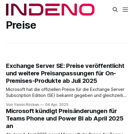
Preise
Exchange Server SE: Preise veröffentlicht
und weitere Preisanpassungen für On-
Premises-Produkte ab Juli 2025
Microsoft hat die offiziellen Preise für die Exchange Server
Subscription Edition (SE) bekannt gegeben und gleichzeitig
umfassende Preisanpassungen für weitere On-Premises-
Von Yannic Röcken
04 Apr. 2025
Serverprodukte angekündigt. Diese Änderungen treten zum
Microsoft kündigt Preisänderungen für
1. Juli 2025 in Kraft und betreffen unter anderem Skype for
Teams Phone und Power BI ab April 2025
Business Server SE und SharePoint Server SE. Von
an
klassischen Versionen zum