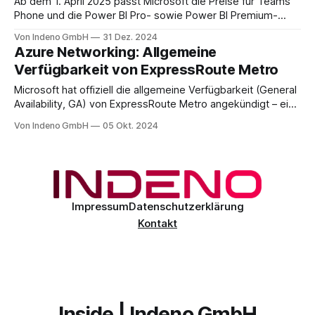
Ab dem 1. April 2025 passt Microsoft die Preise für Teams
Phone und die Power BI Pro- sowie Power BI Premium-
Standalone-Pläne an. Diese Änderung betrifft die
Von Indeno GmbH
31 Dez. 2024
Abonnementpreise bei jährlicher Abrechnung und stellt die
Azure Networking: Allgemeine
erste Anpassung seit Einführung dieser Produkte dar. Neue
Verfügbarkeit von ExpressRoute Metro
Preisgestaltung für Power BI * Power BI Pro:
Microsoft hat offiziell die allgemeine Verfügbarkeit (General
Availability, GA) von ExpressRoute Metro angekündigt – eine
neue Konnektivitätsarchitektur, die die Netzwerkresilienz für
Von Indeno GmbH
05 Okt. 2024
Azure-Nutzer erheblich verbessert. ExpressRoute Metro
bietet eine duale Verbindungskonfiguration, die durch
redundante Verbindungen zu zwei separaten Edge-
Standorten innerhalb einer Stadt die Zuverlässigkeit privater
Netzwerkverbindungen zu Azure-Cloud-Diensten
Impressum
Datenschutzerklärung
Kontakt
Inside | Indeno GmbH