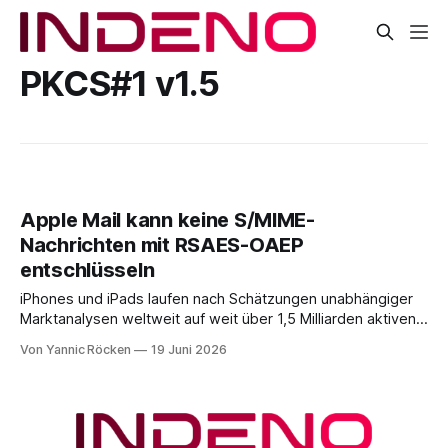
PKCS#1 v1.5
Apple Mail kann keine S/MIME-
Nachrichten mit RSAES-OAEP
entschlüsseln
iPhones und iPads laufen nach Schätzungen unabhängiger
Marktanalysen weltweit auf weit über 1,5 Milliarden aktiven
Geräten. Nach unserer Einschätzung entfällt davon ein Anteil
Von Yannic Röcken
19 Juni 2026
im Bereich von 25 bis 30 Prozent auf Geschäftsumfelder,
also Smartphones und Tablets, die im beruflichen Kontext
genutzt werden, sei es als reines Diensthandy, als COPE-