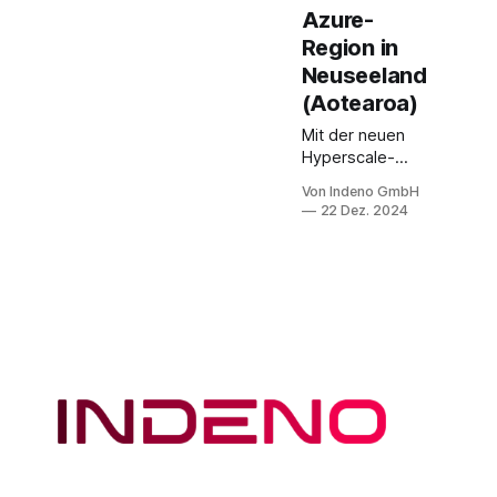
Azure-
Region in
Neuseeland
(Aotearoa)
Mit der neuen
Hyperscale-
Datacenter-
Von Indeno GmbH
Region in
22 Dez. 2024
Neuseeland
setzt Microsoft
ein Zeichen für
die digitale
Zukunft des
Landes. Diese
hochmodernen
Rechenzentren
sind mehr als
technische
Infrastruktur –
sie sind ein
Katalysator für