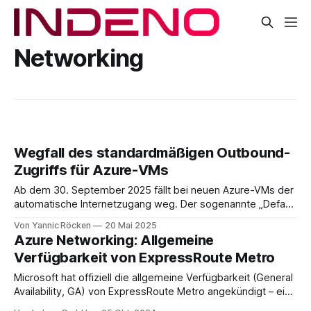
Networking
Wegfall des standardmäßigen Outbound-
Zugriffs für Azure-VMs
Ab dem 30. September 2025 fällt bei neuen Azure-VMs der
automatische Internetzugang weg. Der sogenannte „Default
Outbound Access“ wird eingestellt (Default outbound
Von Yannic Röcken
20 Mai 2025
access for VMs in Azure will be retired— transition to a new
Azure Networking: Allgemeine
method of internet access). Das bedeutet: Wer seine VMs
Verfügbarkeit von ExpressRoute Metro
bisher einfach ins virtuelle Netzwerk gestellt
Microsoft hat offiziell die allgemeine Verfügbarkeit (General
Availability, GA) von ExpressRoute Metro angekündigt – eine
neue Konnektivitätsarchitektur, die die Netzwerkresilienz für