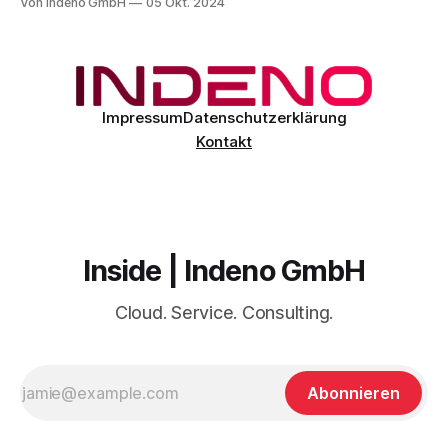
Von Indeno GmbH
05 Okt. 2024
Azure-Nutzer erheblich verbessert. ExpressRoute Metro
bietet eine duale Verbindungskonfiguration, die durch
redundante Verbindungen zu zwei separaten Edge-
Standorten innerhalb einer Stadt die Zuverlässigkeit privater
Netzwerkverbindungen zu Azure-Cloud-Diensten
Impressum
Datenschutzerklärung
Kontakt
Inside | Indeno GmbH
Cloud. Service. Consulting.
Abonnieren