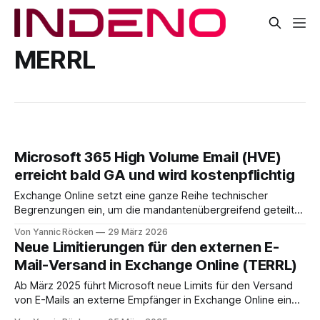
MERRL
Microsoft 365 High Volume Email (HVE)
erreicht bald GA und wird kostenpflichtig
Exchange Online setzt eine ganze Reihe technischer
Begrenzungen ein, um die mandantenübergreifend geteilte
Infrastruktur vor Missbrauch und Überlastung zu schützen.
Von Yannic Röcken
29 März 2026
Auf Postfachebene greift das Recipient Rate Limit (RRL),
Neue Limitierungen für den externen E-
das den Versand auf maximal 10.000 Empfänger pro
Mail-Versand in Exchange Online (TERRL)
Postfach innerhalb eines rollierenden 24-Stunden-Fensters
beschränkt, unabhängig davon, ob es sich
Ab März 2025 führt Microsoft neue Limits für den Versand
von E-Mails an externe Empfänger in Exchange Online ein
(Introducing Exchange Online Tenant Outbound Email