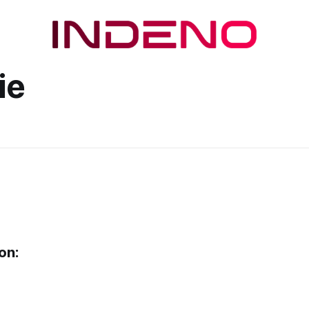
ie
on: