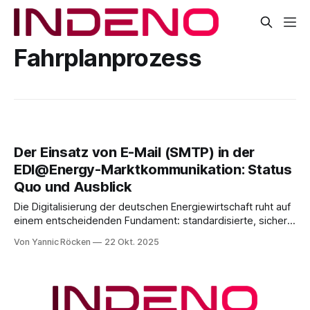
Fahrplanprozess
Der Einsatz von E-Mail (SMTP) in der
EDI@Energy-Marktkommunikation: Status
Quo und Ausblick
Die Digitalisierung der deutschen Energiewirtschaft ruht auf
einem entscheidenden Fundament: standardisierte, sichere
und automatisierbare Kommunikationswege zwischen
Von Yannic Röcken
22 Okt. 2025
Marktpartnern. Nur so lassen sich komplexe
Geschäftsprozesse, vom Lieferantenwechsel über
Bilanzkreisabrechnungen bis hin zu Redispatch-Prozessen,
effizient und rechtssicher abwickeln. Über die Jahre hat sich
dabei eine klare technologische Entwicklung vollzogen. Was