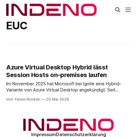
EUC
Azure Virtual Desktop Hybrid lässt
Session Hosts on-premises laufen
Im November 2025 hat Microsoft bei Ignite eine Hybrid-
Variante von Azure Virtual Desktop angekündigt. Seit
Frühjahr 2026 läuft die Public Preview, im Mai 2026 hat
Von Yannic Röcken
05 Mai 2026
Microsoft den Status auf dem Windows-IT-Pro-Blog noch
einmal bestätigt. [1][2][3] Hybrid AVD ermöglicht es
Unternehmen, ihre Workloads auf bestehender
Impressum
Datenschutzerklärung