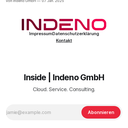
Von Indeno GmbH
07 Jan. 2025
Microsoft 365 demonstriert eindrucksvoll, wie moderne KI-
Technologien, speziell entwickelte Large Language Models
(LLMs), eingesetzt werden können, um hunderte Millionen
von Anwendern vor dynamischen Bedrohungen weltweit zu
Impressum
Datenschutzerklärung
Kontakt
Inside | Indeno GmbH
Cloud. Service. Consulting.
Abonnieren