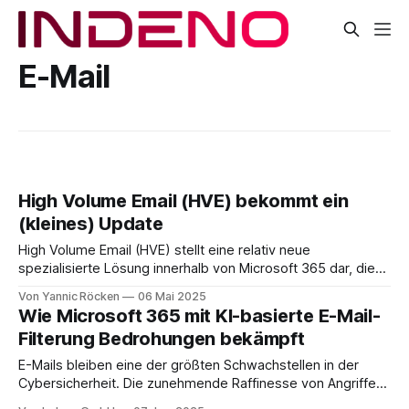
E-Mail
High Volume Email (HVE) bekommt ein
(kleines) Update
High Volume Email (HVE) stellt eine relativ neue
spezialisierte Lösung innerhalb von Microsoft 365 dar, die
den Versand großer E-Mail-Volumina an interne Empfänger
Von Yannic Röcken
06 Mai 2025
ermöglicht und das ohne die üblichen
Wie Microsoft 365 mit KI-basierte E-Mail-
Empfängerratenbegrenzungen. Seit der öffentlichen
Filterung Bedrohungen bekämpft
Vorschau im April 2024 hat sich HVE weiterentwickelt. Die
allgemeine Verfügbarkeit ist mittlerweile für September
E-Mails bleiben eine der größten Schwachstellen in der
Cybersicherheit. Die zunehmende Raffinesse von Angriffen
macht es Unternehmen schwer, sich effektiv zu schützen.