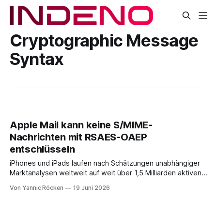
Cryptographic Message
Syntax
Apple Mail kann keine S/MIME-
Nachrichten mit RSAES-OAEP
entschlüsseln
iPhones und iPads laufen nach Schätzungen unabhängiger
Marktanalysen weltweit auf weit über 1,5 Milliarden aktiven
Geräten. Nach unserer Einschätzung entfällt davon ein Anteil
Von Yannic Röcken
19 Juni 2026
im Bereich von 25 bis 30 Prozent auf Geschäftsumfelder,
also Smartphones und Tablets, die im beruflichen Kontext
genutzt werden, sei es als reines Diensthandy, als COPE-