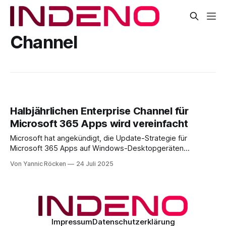
Channel
Halbjährlichen Enterprise Channel für
Microsoft 365 Apps wird vereinfacht
Microsoft hat angekündigt, die Update-Strategie für
Microsoft 365 Apps auf Windows-Desktopgeräten
grundlegend zu überarbeiten. Im Zentrum dieser Anpassung
Von Yannic Röcken
24 Juli 2025
steht der schrittweise Rückzug des Semi-Annual Enterprise
Channel – und zwar in beiden Varianten: * Semi-Annual
Enterprise Channel (Preview): Support endet am 8. Juli 2025
* Semi-Annual Enterprise Channel (Extended)
Impressum
Datenschutzerklärung