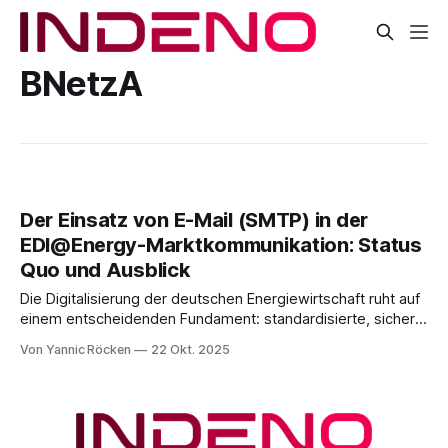
BNetzA
Der Einsatz von E-Mail (SMTP) in der
EDI@Energy-Marktkommunikation: Status
Quo und Ausblick
Die Digitalisierung der deutschen Energiewirtschaft ruht auf
einem entscheidenden Fundament: standardisierte, sichere
und automatisierbare Kommunikationswege zwischen
Von Yannic Röcken
22 Okt. 2025
Marktpartnern. Nur so lassen sich komplexe
Geschäftsprozesse, vom Lieferantenwechsel über
Bilanzkreisabrechnungen bis hin zu Redispatch-Prozessen,
effizient und rechtssicher abwickeln. Über die Jahre hat sich
dabei eine klare technologische Entwicklung vollzogen. Was