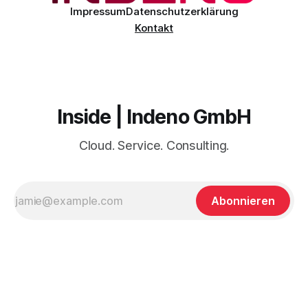
damit an Microsoft Outlook / Exchange Online angeglichen.
Impressum
Datenschutzerklärung
Der Rollout
Kontakt
Inside | Indeno GmbH
Cloud. Service. Consulting.
Abonnieren