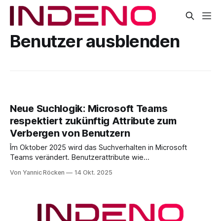
Benutzer ausblenden
Neue Suchlogik: Microsoft Teams
respektiert zukünftig Attribute zum
Verbergen von Benutzern
Îm Oktober 2025 wird das Suchverhalten in Microsoft
Teams verändert. Benutzerattribute wie
HiddenFromAddressListsEnabled,
Von Yannic Röcken
14 Okt. 2025
msExchangeHiddenFromAddressList und
ShowInAddressList werden künftig direkt von Microsoft
Teams berücksichtigt, ohne dass dafür eine "Scope
Search" (Bereichssuche auf Basis von
Adressbuchrichtlinien) erforderlich ist. Das Verhalten wird