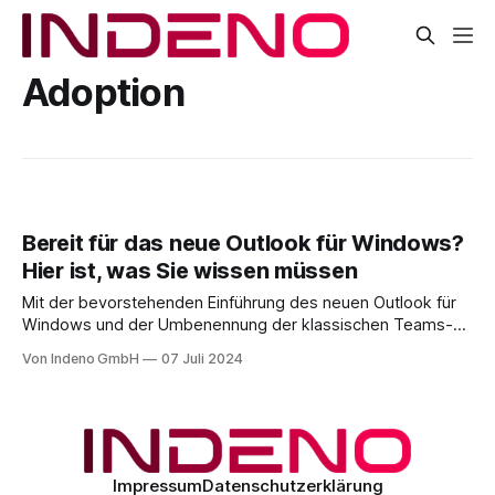
Adoption
Bereit für das neue Outlook für Windows?
Hier ist, was Sie wissen müssen
Mit der bevorstehenden Einführung des neuen Outlook für
Windows und der Umbenennung der klassischen Teams-
Client-Version, stehen einige wichtige Änderungen an.
Von Indeno GmbH
07 Juli 2024
Microsoft hat den Message Center Hinweis MC803006
veröffentlicht, der darauf hinweist, dass die allgemeine
Verfügbarkeit (GA) für das neue Outlook für Windows (auch
bekannt als „Monarch“ Client) kurz
Impressum
Datenschutzerklärung