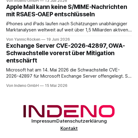
Von Indeno GmbH
13 Juli 2026
DACH.
Apple Mail kann keine S/MIME-Nachrichten
mit RSAES-OAEP entschlüsseln
iPhones und iPads laufen nach Schätzungen unabhängiger
Marktanalysen weltweit auf weit über 1,5 Milliarden aktiven
Geräten. Nach unserer Einschätzung entfällt davon ein Anteil
Von Yannic Röcken
19 Juni 2026
im Bereich von 25 bis 30 Prozent auf Geschäftsumfelder,
Exchange Server CVE-2026-42897, OWA-
also Smartphones und Tablets, die im beruflichen Kontext
Schwachstelle vorerst über Mitigation
genutzt werden, sei es als reines Diensthandy, als COPE-
entschärft
Microsoft hat am 14. Mai 2026 die Schwachstelle CVE-
2026-42897 für Microsoft Exchange Server offengelegt. Sie
liegt im Outlook-Web-Access-Stack und erlaubt einem
Von Indeno GmbH
15 Mai 2026
unauthentifizierten Angreifer, über eine speziell präparierte
E-Mail JavaScript im Browser-Kontext des Empfängers
auszuführen. Der CVSS-Basisscore liegt bei 8.1, eingestuft
als
Impressum
Datenschutzerklärung
Kontakt