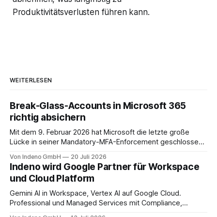
Produktivitätsverlusten führen kann.
WEITERLESEN
Break-Glass-Accounts in Microsoft 365
richtig absichern
Mit dem 9. Februar 2026 hat Microsoft die letzte große
Lücke in seiner Mandatory-MFA-Enforcement geschlossen.
Seit diesem Datum muss jeder Admin, der sich am
Von Indeno GmbH
20 Juli 2026
Microsoft 365 Admin Center anmeldet, einen zweiten
Indeno wird Google Partner für Workspace
Faktor nachweisen. Für das Entra Admin Center, das Azure-
und Cloud Platform
Portal und das Intune Admin Center gilt das
Gemini AI in Workspace, Vertex AI auf Google Cloud.
Professional und Managed Services mit Compliance,
Backup und Migration-as-a-Service für Organisationen in