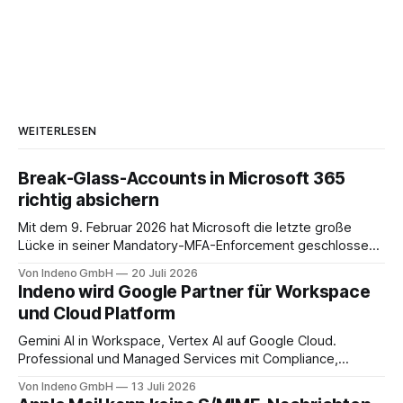
WEITERLESEN
Break-Glass-Accounts in Microsoft 365
richtig absichern
Mit dem 9. Februar 2026 hat Microsoft die letzte große
Lücke in seiner Mandatory-MFA-Enforcement geschlossen.
Seit diesem Datum muss jeder Admin, der sich am
Von Indeno GmbH
20 Juli 2026
Microsoft 365 Admin Center anmeldet, einen zweiten
Indeno wird Google Partner für Workspace
Faktor nachweisen. Für das Entra Admin Center, das Azure-
und Cloud Platform
Portal und das Intune Admin Center gilt das
Gemini AI in Workspace, Vertex AI auf Google Cloud.
Professional und Managed Services mit Compliance,
Backup und Migration-as-a-Service für Organisationen in
Von Indeno GmbH
13 Juli 2026
DACH.