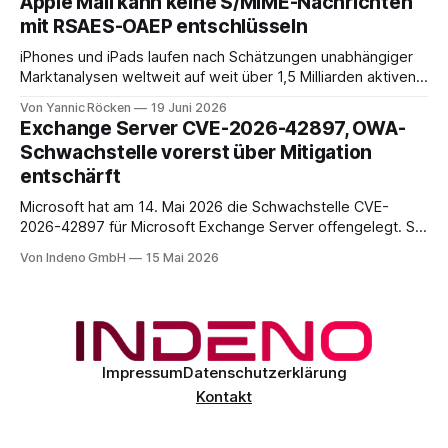
Apple Mail kann keine S/MIME-Nachrichten
mit RSAES-OAEP entschlüsseln
iPhones und iPads laufen nach Schätzungen unabhängiger
Marktanalysen weltweit auf weit über 1,5 Milliarden aktiven
Geräten. Nach unserer Einschätzung entfällt davon ein Anteil
Von Yannic Röcken
19 Juni 2026
im Bereich von 25 bis 30 Prozent auf Geschäftsumfelder,
Exchange Server CVE-2026-42897, OWA-
also Smartphones und Tablets, die im beruflichen Kontext
Schwachstelle vorerst über Mitigation
genutzt werden, sei es als reines Diensthandy, als COPE-
entschärft
Microsoft hat am 14. Mai 2026 die Schwachstelle CVE-
2026-42897 für Microsoft Exchange Server offengelegt. Sie
liegt im Outlook-Web-Access-Stack und erlaubt einem
Von Indeno GmbH
15 Mai 2026
unauthentifizierten Angreifer, über eine speziell präparierte
E-Mail JavaScript im Browser-Kontext des Empfängers
auszuführen. Der CVSS-Basisscore liegt bei 8.1, eingestuft
als
Impressum
Datenschutzerklärung
Kontakt