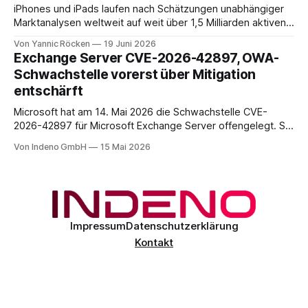
iPhones und iPads laufen nach Schätzungen unabhängiger
Marktanalysen weltweit auf weit über 1,5 Milliarden aktiven
Geräten. Nach unserer Einschätzung entfällt davon ein Anteil
Von Yannic Röcken
19 Juni 2026
im Bereich von 25 bis 30 Prozent auf Geschäftsumfelder,
Exchange Server CVE-2026-42897, OWA-
also Smartphones und Tablets, die im beruflichen Kontext
Schwachstelle vorerst über Mitigation
genutzt werden, sei es als reines Diensthandy, als COPE-
entschärft
Microsoft hat am 14. Mai 2026 die Schwachstelle CVE-
2026-42897 für Microsoft Exchange Server offengelegt. Sie
liegt im Outlook-Web-Access-Stack und erlaubt einem
Von Indeno GmbH
15 Mai 2026
unauthentifizierten Angreifer, über eine speziell präparierte
E-Mail JavaScript im Browser-Kontext des Empfängers
auszuführen. Der CVSS-Basisscore liegt bei 8.1, eingestuft
als
Impressum
Datenschutzerklärung
Kontakt