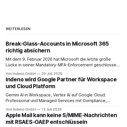
WEITERLESEN
Break-Glass-Accounts in Microsoft 365
richtig absichern
Mit dem 9. Februar 2026 hat Microsoft die letzte große
Lücke in seiner Mandatory-MFA-Enforcement geschlossen.
Seit diesem Datum muss jeder Admin, der sich am
Von Indeno GmbH
20 Juli 2026
Microsoft 365 Admin Center anmeldet, einen zweiten
Indeno wird Google Partner für Workspace
Faktor nachweisen. Für das Entra Admin Center, das Azure-
und Cloud Platform
Portal und das Intune Admin Center gilt das
Gemini AI in Workspace, Vertex AI auf Google Cloud.
Professional und Managed Services mit Compliance,
Backup und Migration-as-a-Service für Organisationen in
Von Indeno GmbH
13 Juli 2026
DACH.
Apple Mail kann keine S/MIME-Nachrichten
mit RSAES-OAEP entschlüsseln