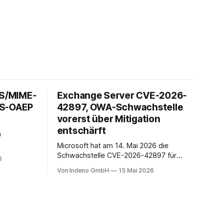
 S/MIME-
Exchange Server CVE-2026-
ES-OAEP
42897, OWA-Schwachstelle
vorerst über Mitigation
entschärft
h
Microsoft hat am 14. Mai 2026 die
it über 1,5
Schwachstelle CVE-2026-42897 für
6
ach unserer
Microsoft Exchange Server offengelegt.
Von Indeno GmbH
15 Mai 2026
n Anteil im
Sie liegt im Outlook-Web-Access-Stack
 auf
und erlaubt einem unauthentifizierten
rtphones
Angreifer, über eine speziell präparierte
en Kontext
E-Mail JavaScript im Browser-Kontext
ines
des Empfängers auszuführen. Der