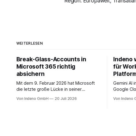
Region: Europaweit, Transatla
WEITERLESEN
Break-Glass-Accounts in
Indeno 
Microsoft 365 richtig
für Wor
absichern
Platfor
Mit dem 9. Februar 2026 hat Microsoft
Gemini AI 
die letzte große Lücke in seiner
Google Clo
Mandatory-MFA-Enforcement
Managed S
Von Indeno GmbH
20 Juli 2026
Von Indeno
geschlossen. Seit diesem Datum muss
Backup und
jeder Admin, der sich am Microsoft 365
Organisati
Admin Center anmeldet, einen zweiten
Faktor nachweisen. Für das Entra Admin
Center, das Azure-Portal und das Intune
Admin Center gilt das