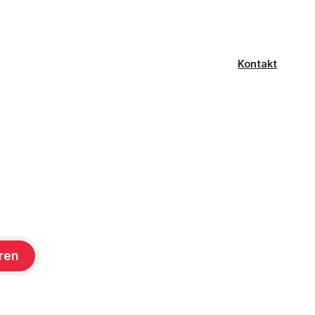
CVSS-Basisscore liegt bei 8.1, eingestuft
als
Kontakt
ren