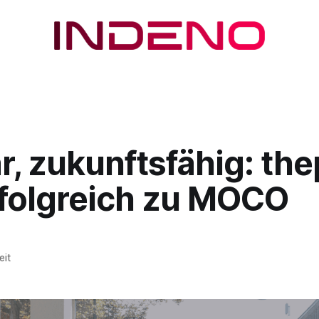
ar, zukunftsfähig: th
rfolgreich zu MOCO
eit