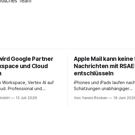
ntisches Team
wird Google Partner
Apple Mail kann keine
kspace und Cloud
Nachrichten mit RSA
m
entschlüsseln
in Workspace, Vertex AI auf
iPhones und iPads laufen nac
ud. Professional und
Schätzungen unabhängiger
ervices mit Compliance,
Marktanalysen weltweit auf we
 GmbH
13 Juli 2026
Von Yannic Röcken
19 Juni 202
 Migration-as-a-Service für
Milliarden aktiven Geräten. N
onen in DACH.
Einschätzung entfällt davon ei
Bereich von 25 bis 30 Prozent
Geschäftsumfelder, also Sma
und Tablets, die im beruflich
genutzt werden, sei es als re