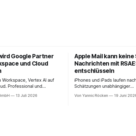
wird Google Partner
Apple Mail kann keine
kspace und Cloud
Nachrichten mit RSA
m
entschlüsseln
in Workspace, Vertex AI auf
iPhones und iPads laufen nac
ud. Professional und
Schätzungen unabhängiger
ervices mit Compliance,
Marktanalysen weltweit auf we
 GmbH
13 Juli 2026
Von Yannic Röcken
19 Juni 202
 Migration-as-a-Service für
Milliarden aktiven Geräten. N
onen in DACH.
Einschätzung entfällt davon ei
Bereich von 25 bis 30 Prozent
Geschäftsumfelder, also Sma
und Tablets, die im beruflich
genutzt werden, sei es als re
Diensthandy, als COPE-