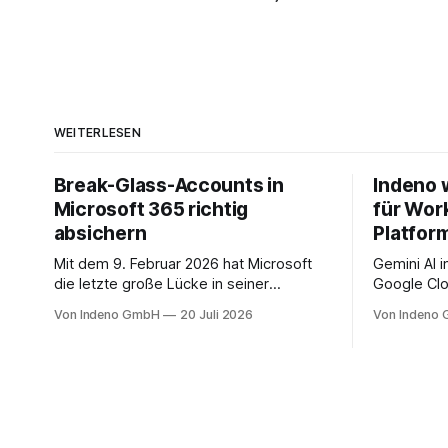
WEITERLESEN
Break-Glass-Accounts in
Indeno 
Microsoft 365 richtig
für Wor
absichern
Platfor
Mit dem 9. Februar 2026 hat Microsoft
Gemini AI 
die letzte große Lücke in seiner
Google Clo
Mandatory-MFA-Enforcement
Managed S
Von Indeno GmbH
20 Juli 2026
Von Indeno
geschlossen. Seit diesem Datum muss
Backup und
jeder Admin, der sich am Microsoft 365
Organisati
Admin Center anmeldet, einen zweiten
Faktor nachweisen. Für das Entra Admin
Center, das Azure-Portal und das Intune
Admin Center gilt das