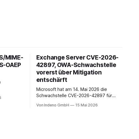
 S/MIME-
Exchange Server CVE-2026-
ES-OAEP
42897, OWA-Schwachstelle
vorerst über Mitigation
entschärft
h
Microsoft hat am 14. Mai 2026 die
it über 1,5
Schwachstelle CVE-2026-42897 für
6
ach unserer
Microsoft Exchange Server offengelegt.
Von Indeno GmbH
15 Mai 2026
n Anteil im
Sie liegt im Outlook-Web-Access-Stack
 auf
und erlaubt einem unauthentifizierten
rtphones
Angreifer, über eine speziell präparierte
en Kontext
E-Mail JavaScript im Browser-Kontext
ines
des Empfängers auszuführen. Der
CVSS-Basisscore liegt bei 8.1, eingestuft