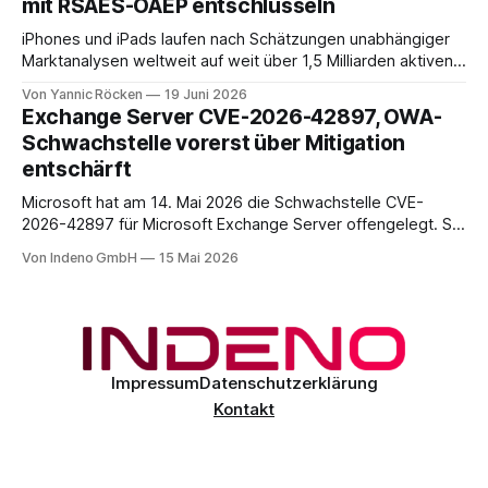
mit RSAES-OAEP entschlüsseln
iPhones und iPads laufen nach Schätzungen unabhängiger
Marktanalysen weltweit auf weit über 1,5 Milliarden aktiven
Geräten. Nach unserer Einschätzung entfällt davon ein Anteil
Von Yannic Röcken
19 Juni 2026
im Bereich von 25 bis 30 Prozent auf Geschäftsumfelder,
Exchange Server CVE-2026-42897, OWA-
also Smartphones und Tablets, die im beruflichen Kontext
Schwachstelle vorerst über Mitigation
genutzt werden, sei es als reines Diensthandy, als COPE-
entschärft
Microsoft hat am 14. Mai 2026 die Schwachstelle CVE-
2026-42897 für Microsoft Exchange Server offengelegt. Sie
liegt im Outlook-Web-Access-Stack und erlaubt einem
Von Indeno GmbH
15 Mai 2026
unauthentifizierten Angreifer, über eine speziell präparierte
E-Mail JavaScript im Browser-Kontext des Empfängers
auszuführen. Der CVSS-Basisscore liegt bei 8.1, eingestuft
als
Impressum
Datenschutzerklärung
Kontakt