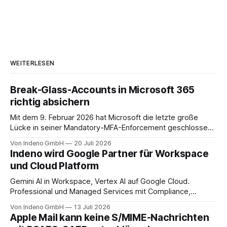
WEITERLESEN
Break-Glass-Accounts in Microsoft 365
richtig absichern
Mit dem 9. Februar 2026 hat Microsoft die letzte große
Lücke in seiner Mandatory-MFA-Enforcement geschlossen.
Seit diesem Datum muss jeder Admin, der sich am
Von Indeno GmbH
20 Juli 2026
Microsoft 365 Admin Center anmeldet, einen zweiten
Indeno wird Google Partner für Workspace
Faktor nachweisen. Für das Entra Admin Center, das Azure-
und Cloud Platform
Portal und das Intune Admin Center gilt das
Gemini AI in Workspace, Vertex AI auf Google Cloud.
Professional und Managed Services mit Compliance,
Backup und Migration-as-a-Service für Organisationen in
Von Indeno GmbH
13 Juli 2026
DACH.
Apple Mail kann keine S/MIME-Nachrichten