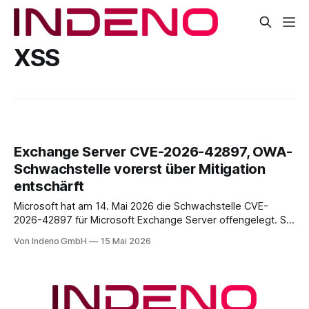
XSS
Exchange Server CVE-2026-42897, OWA-
Schwachstelle vorerst über Mitigation
entschärft
Microsoft hat am 14. Mai 2026 die Schwachstelle CVE-
2026-42897 für Microsoft Exchange Server offengelegt. Sie
liegt im Outlook-Web-Access-Stack und erlaubt einem
Von Indeno GmbH
15 Mai 2026
unauthentifizierten Angreifer, über eine speziell präparierte
E-Mail JavaScript im Browser-Kontext des Empfängers
auszuführen. Der CVSS-Basisscore liegt bei 8.1, eingestuft
als