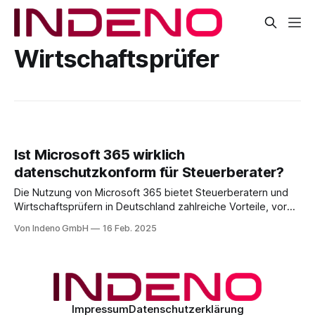
Wirtschaftsprüfer
Ist Microsoft 365 wirklich
datenschutzkonform für Steuerberater?
Die Nutzung von Microsoft 365 bietet Steuerberatern und
Wirtschaftsprüfern in Deutschland zahlreiche Vorteile, vor
allem in Bezug auf Produktivität und effiziente
Von Indeno GmbH
16 Feb. 2025
Zusammenarbeit. Doch trotz der vielfältigen Funktionen
stellt sich eine entscheidende Frage: Kann Microsoft 365
wirklich unter Berücksichtigung der Datenschutz-
Grundverordnung (DSGVO) und der Berufsgeheimnispflicht
gemäß § 203 StGB sicher und
Impressum
Datenschutzerklärung