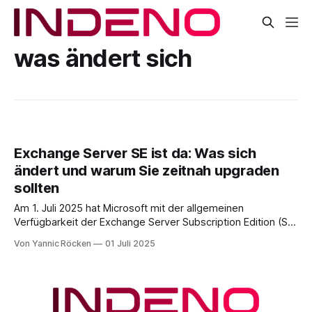
was ändert sich
Exchange Server SE ist da: Was sich
ändert und warum Sie zeitnah upgraden
sollten
Am 1. Juli 2025 hat Microsoft mit der allgemeinen
Verfügbarkeit der Exchange Server Subscription Edition (SE)
offiziell das nächste Kapitel für Exchange On-Premises
Von Yannic Röcken
01 Juli 2025
eingeläutet. Die neue Version markiert einen fundamentalen
Wechsel im Servicemodell: Statt klassischer
Hauptversionen wird Exchange SE künftig kontinuierlich
gepflegt, als sogenanntes Evergreen-Produkt. Für viele
Unternehmen,