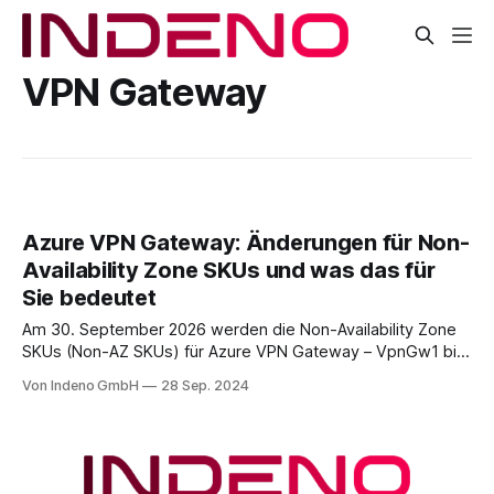
VPN Gateway
Azure VPN Gateway: Änderungen für Non-
Availability Zone SKUs und was das für
Sie bedeutet
Am 30. September 2026 werden die Non-Availability Zone
SKUs (Non-AZ SKUs) für Azure VPN Gateway – VpnGw1 bis
VpnGw5 – offiziell eingestellt. Dies betrifft viele
Von Indeno GmbH
28 Sep. 2024
Unternehmen, insbesondere kleinere bis mittlere Kunden,
die bisher auf diese SKUs zurückgegriffen haben, da sie ein
gutes Preis-Leistungs-Verhältnis boten. Diese
Entscheidung resultiert aus