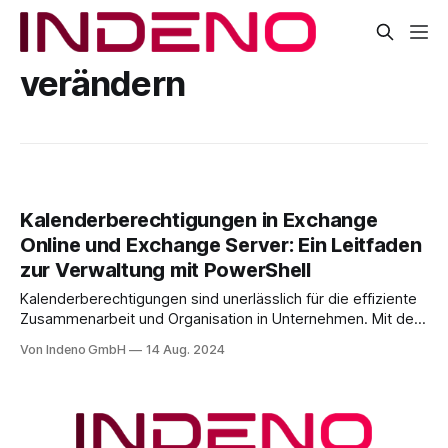
verändern
Kalenderberechtigungen in Exchange
Online und Exchange Server: Ein Leitfaden
zur Verwaltung mit PowerShell
Kalenderberechtigungen sind unerlässlich für die effiziente
Zusammenarbeit und Organisation in Unternehmen. Mit den
richtigen Einstellungen können Teams
Von Indeno GmbH
14 Aug. 2024
Kalenderinformationen effektiv teilen und gemeinsam
nutzen, was die Planung und Koordination deutlich
vereinfacht. Abhängig von den spezifischen Anforderungen
und der Struktur Ihres Unternehmens sollten verschiedene
Postfacharten für Kalender eingesetzt werden. Eine