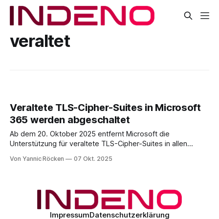
veraltet
Veraltete TLS-Cipher-Suites in Microsoft
365 werden abgeschaltet
Ab dem 20. Oktober 2025 entfernt Microsoft die
Unterstützung für veraltete TLS-Cipher-Suites in allen
Microsoft 365-Diensten. Betroffen sind vor allem
Von Yannic Röcken
07 Okt. 2025
Verschlüsselungsverfahren ohne Forward Secrecy, die als
nicht mehr zeitgemäß und unsicher gelten. Künftig
akzeptieren die Dienste ausschließlich ausgewählte Cipher-
Suites auf Basis von TLS 1.2 und
Impressum
Datenschutzerklärung