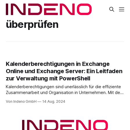
überprüfen
Kalenderberechtigungen in Exchange
Online und Exchange Server: Ein Leitfaden
zur Verwaltung mit PowerShell
Kalenderberechtigungen sind unerlässlich für die effiziente
Zusammenarbeit und Organisation in Unternehmen. Mit den
richtigen Einstellungen können Teams
Von Indeno GmbH
14 Aug. 2024
Kalenderinformationen effektiv teilen und gemeinsam
nutzen, was die Planung und Koordination deutlich
vereinfacht. Abhängig von den spezifischen Anforderungen
und der Struktur Ihres Unternehmens sollten verschiedene
Postfacharten für Kalender eingesetzt werden. Eine