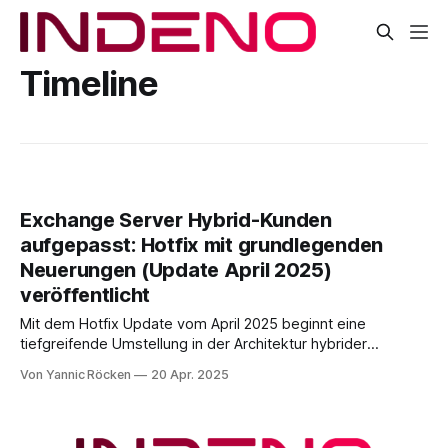
Timeline
Exchange Server Hybrid-Kunden
aufgepasst: Hotfix mit grundlegenden
Neuerungen (Update April 2025)
veröffentlicht
Mit dem Hotfix Update vom April 2025 beginnt eine
tiefgreifende Umstellung in der Architektur hybrider
Exchange-Umgebungen. Anders als bei klassischen
Von Yannic Röcken
20 Apr. 2025
Sicherheitsupdates handelt es sich hierbei um ein
funktionales Update, das im ersten Moment als optional
eingestuft ist – tatsächlich ist es für viele Umgebungen aber
essenziell. Im Rahmen der Secure