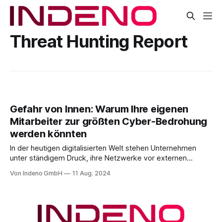
Threat Hunting Report
Gefahr von Innen: Warum Ihre eigenen
Mitarbeiter zur größten Cyber-Bedrohung
werden könnten
In der heutigen digitalisierten Welt stehen Unternehmen
unter ständigem Druck, ihre Netzwerke vor externen
Cyberangriffen zu schützen. Doch was wäre, wenn die
Von Indeno GmbH
11 Aug. 2024
größte Gefahr nicht von außen, sondern von innen kommt?
Die jüngsten Erkenntnisse von CrowdStrike, einem weltweit
führenden Unternehmen im Bereich Cybersicherheit,
zeigen, dass Insider-Bedrohungen ein wachsendes Risiko