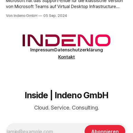
Microsoft hat das Support-Ende für die klassische Version
von Microsoft Teams auf Virtual Desktop Infrastructure
(VDI) angekündigt. Ab dem 1. Oktober 2024 wird der
Von Indeno GmbH
05 Sep. 2024
Support eingestellt, und ab dem 1. Juli 2025 wird die
klassische Teams-Version auf VDI nicht mehr verfügbar
sein. Unternehmen, die Teams in einer virtualisierten
Impressum
Datenschutzerklärung
Kontakt
Inside | Indeno GmbH
Cloud. Service. Consulting.
Abonnieren