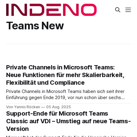
Teams New
Private Channels in Microsoft Teams:
Neue Funktionen für mehr Skalierbarkeit,
Flexibilität und Compliance
Private Channels in Microsoft Teams haben sich seit ihrer
Einführung gegen Ende 2019, vor nun schon über sechs
Jahren, zu einem wichtigen Werkzeug für fokussierte
Von Yannic Röcken
05 Aug. 2025
Zusammenarbeit entwickelt. Sie bieten Teammitgliedern
Support-Ende für Microsoft Teams
einen geschützten Raum für vertrauliche Diskussionen, die
Classic auf VDI – Umstieg auf neue Teams-
nicht für alle Mitglieder einer Teams-Gruppe zugänglich sein
Version
sollen, etwa bei der